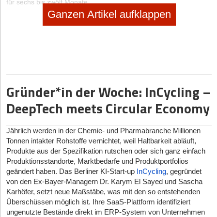
für sechs bis zwölf Monate.
Ganzen Artikel aufklappen
Für unsere Leser spannend zu erfahren: Welche
Eindrücke haben Sie rund um Ihren Auftritt von den
„Löwen“ und dem Drumherum gewonnen?
Wir waren beeindruckt, wie intensiv die Vertragsverhandlungen vor
laufender Kamera tatsächlich waren. Was für die Ausstrahlung auf
etwa 25 Minuten zusammengeschnitten wurde, hat bei der
Gründer*in der Woche: InCycling –
Aufzeichnung zwei Stunden gedauert. In dieser Zeit haben beide
Seiten intensiv gefragt und geantwortet. Das war sehr fordernd, da
DeepTech meets Circular Economy
ich alleine vor den fünf Investoren stand und sehr komplexe
Fragen gestellt wurden, teilweise mehrere gleichzeitig.
Jährlich werden in der Chemie- und Pharmabranche Millionen
Dabei entstand die eine oder andere Situation, die mich sehr
Tonnen intakter Rohstoffe vernichtet, weil Haltbarkeit abläuft,
gefordert hat, weil ich ja zu niemandem unhöflich sein möchte,
Produkte aus der Spezifikation rutschen oder sich ganz einfach
aber auch nicht auf mehrere Fragen gleichzeitig ausführlich
Produktionsstandorte, Marktbedarfe und Produktportfolios
antworten kann. Dabei ging es nicht nur um die Idee und die
geändert haben. Das Berliner KI-Start-up
InCycling
, gegründet
Gründung, sondern auch häufig um die Bilanz – von Ebit 2015 bis
von den Ex-Bayer-Managern Dr. Karym El Sayed und Sascha
zu geplanten Mitarbeiterausgaben 2018. Einige Zahlen wurden
Karhöfer, setzt neue Maßstäbe, was mit den so entstehenden
auch aus verschiedenen Blickwinkeln erfragt, sodass
Überschüssen möglich ist. Ihre SaaS-Plattform identifiziert
Ungereimtheiten sofort klar geworden wären. Beispielsweise
ungenutzte Bestände direkt im ERP-System von Unternehmen
wurde erst nach dem Vorjahresumsatz und später nach der Anzahl