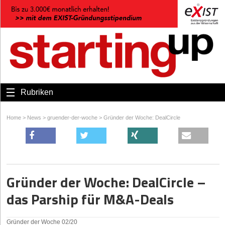
Rubriken
Home
>
News
>
gruender-der-woche
>
Gründer der Woche: DealCircle
Gründer der Woche: DealCircle –
das Parship für M&A-Deals
Gründer der Woche 02/20