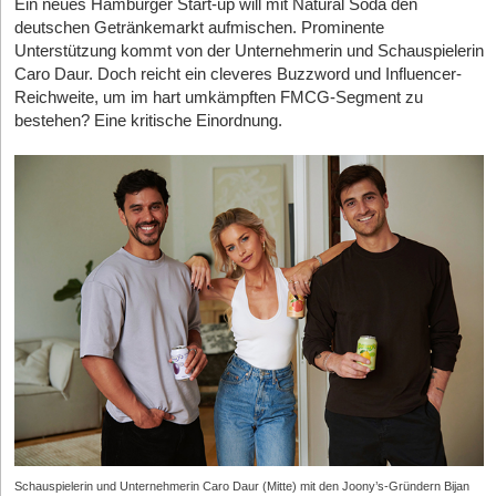
Ein neues Hamburger Start-up will mit Natural Soda den
erklärt Pastoor. Die Zeit, die man sonst in die Suche nach
massiver Hebel und globales Testlabor. Auch Zukäufe wie
deutschen Getränkemarkt aufmischen. Prominente
Investoren stecken müsste, fließe stattdessen direkt in den
WAVES lassen sich mit entsprechender Rückendeckung
Unterstützung kommt von der Unternehmerin und Schauspielerin
Ausbau der Kundenprojekte. Dass dieser Ansatz in der Praxis
weitaus leichter stemmen. Die Kehrseite der Medaille:
Caro Daur. Doch reicht ein cleveres Buzzword und Influencer-
funktionieren soll, untermauert das Start-up mit ersten
pacemaker.ai muss in den USA nun vor unabhängigen B2B-
Reichweite, um im hart umkämpften FMCG-Segment zu
Referenzprojekten wie dem Europahaus in Aurich, das man
Kund*innen beweisen, dass die Lösung flexibel genug für den
bestehen? Eine kritische Einordnung.
bereits von den eigenen Leistungen überzeugen konnte.
freien Markt ist und nicht nur als Inhouselösung des
Mutterkonzerns funktioniert.
Klare Nische statt Generalistentum
Dichtes Marktumfeld und Wettbewerb:
Der Markt für
Das junge Unternehmen setzt auf eine Kombination aus
„Supply Chain AI“ ist kein Blue Ocean. pacemaker.ai betritt in
kaufmännischer Expertise und technischem Know-how.
Nordamerika eine Arena, in der sich etablierte SaaS-Anbieter
Während Pastoor die kaufmännische Leitung, den Vertrieb und
drängen. Konkurrent*innen wie
Anaplan
,
Netstock
oder
Slim4
das Business Development verantwortet, übernimmt sein Co-
bieten teils seit Jahren hochspezialisierte Softwarelösungen
Gründer Kamil Beehuspoteea die technische Planung sowie die
für Bestandsoptimierung und Supply Chain Analytics an.
Projektleitung.
Fazit zum Geschäftsmodell:
pacemaker.ai hebt sich jedoch
Anstatt sich als Generalist in der Gebäudetechnik zu versuchen,
durch einen klugen strategischen Ansatz ab: die Bündelung
hat sich GNU Energy für eine klare Nische entschieden: Die
von operativer Effizienzsteigerung (KI-Prognosen) mit der
Hamburger fokussieren sich ausschließlich auf die
Lösung drängender Compliance-Pflichten (TÜV-geprüftes
Wärmepumpenplanung für Nichtwohngebäude (NWG) im
Nachhaltigkeitsmanagement). Da Themen wie CSRD-
Bestand. Zu den anvisierten Zielkundinnen zählen neben
Konformität und Scope-3-Emissionen aktuell auf den C-Level-
Kommunen mit ihren Liegenschaften – wie etwa Schulen,
Agenden massiv an Bedeutung gewinnen, trifft das Startup
Schauspielerin und Unternehmerin Caro Daur (Mitte) mit den Joony’s-Gründern Bijan