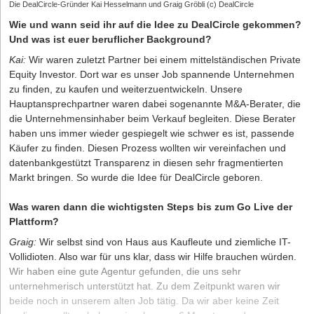
Die DealCircle-Gründer Kai Hesselmann und Graig Gröbli (c) DealCircle
Wie und wann seid ihr auf die Idee zu DealCircle gekommen?
Und was ist euer beruflicher Background?
Kai:
Wir waren zuletzt Partner bei einem mittelständischen Private
Equity Investor. Dort war es unser Job spannende Unternehmen
zu finden, zu kaufen und weiterzuentwickeln. Unsere
Hauptansprechpartner waren dabei sogenannte M&A-Berater, die
die Unternehmensinhaber beim Verkauf begleiten. Diese Berater
haben uns immer wieder gespiegelt wie schwer es ist, passende
Käufer zu finden. Diesen Prozess wollten wir vereinfachen und
datenbankgestützt Transparenz in diesen sehr fragmentierten
Markt bringen. So wurde die Idee für DealCircle geboren.
Was waren dann die wichtigsten Steps bis zum Go Live der
Plattform?
Graig:
Wir selbst sind von Haus aus Kaufleute und ziemliche IT-
Vollidioten. Also war für uns klar, dass wir Hilfe brauchen würden.
Wir haben eine gute Agentur gefunden, die uns sehr
unternehmerisch unterstützt hat. Zu dem Zeitpunkt waren wir
beide noch in unserem alten Job tätig. Da wir aber keine Zeit