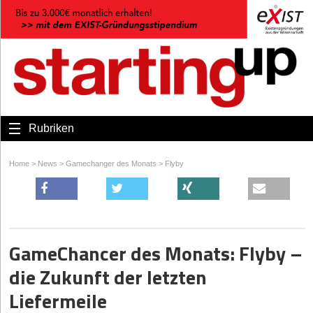
Rubriken
Home
>
News
>
Gamechanger des Monats
>
Flyby
GameChancer des Monats: Flyby –
die Zukunft der letzten
Liefermeile