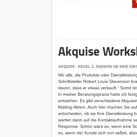
Akquise Worksh
COMMUNITIES PFLEGEN
Beliebt ist bei vielen Unternehmen der
andere, die sich mit den Produkten des U
AKQUISE - REGEL 3: ÄNDERN SIE IHRE EI
Familie fühlen, da sie den gleichen Ge
Wir alle, die Produkte oder Dienstleistun
zum Beispiel zu regelmäßigen Treffen e
Schriftsteller Robert Louis Stevenson br
kleine Geschenke zukommen lassen ode
davon, dass er etwas verkauft.“ Somit is
Besonders online lassen sich solche Co
In meiner Beratungspraxis habe ich festg
Beispiel über die neuesten Produktersch
entstehen. Es gibt verschiedene Akquisef
funktionierende Community: Das Unterne
Mailing-Aktion. Auch hier machen Sie a
Werden sie vernachlässigt, wenden sie s
entscheiden, ob sie Ihre Dienstleistung 
warten dann auf die Kontaktaufnahme sei
Response. Schön wäre es, wenn eine Sch
es, wenn der Kunde sich von selbst, also