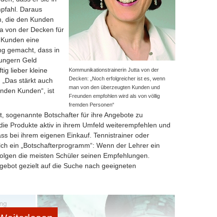
pfahl. Daraus
share me!
weiterleiten
, die den Kunden
ta von der Decken für
n Kunden eine
ng gemacht, dass in
 ungern Geld
ig lieber kleine
Kommunikationstrainerin Jutta von der
Decken: „Noch erfolgreicher ist es, wenn
„Das stärkt auch
man von den überzeugten Kunden und
nden Kunden“, ist
Freunden empfohlen wird als von völlig
fremden Personen“
, sogenannte Botschafter für ihre Angebote zu
die Produkte aktiv in ihrem Umfeld weiterempfehlen und
ss bei ihrem eigenen Einkauf. Tennistrainer oder
solch ein „Botschafterprogramm“: Wenn der Lehrer ein
folgen die meisten Schüler seinen Empfehlungen.
ebot gezielt auf die Suche nach geeigneten