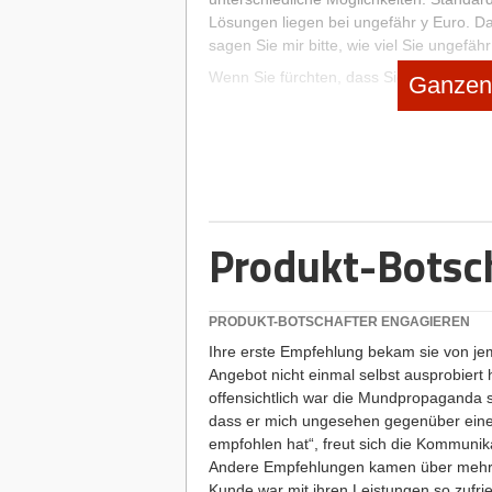
Lösungen liegen bei ungefähr y Euro. Dam
sagen Sie mir bitte, wie viel Sie ungefähr
Wenn Sie fürchten, dass Sie sich diese 
Ganzen 
Checkliste erstellen. Bringen Sie diese i
ich Ihnen ein optimales Angebot machen k
diese mit Ihnen kurz gemeinsam durchg
Zur Checkliste Tipps zum gekonnten Na
Seite 2 von 2
Ihr Ziel: Auftrag erteilt!
Produkt-Botsc
Die Preisbereitschaft checken
PRODUKT-BOTSCHAFTER ENGAGIEREN
Ihre erste Empfehlung bekam sie von je
Hat Ihnen der Artikel gefallen?
Angebot nicht einmal selbst ausprobiert 
offensichtlich war die Mundpropaganda 
dass er mich ungesehen gegenüber ein
Dann melden Sie sich kostenlos für uns
empfohlen hat“, freut sich die Kommunika
Newsletter
an, um exklusive Inhalte zu e
Andere Empfehlungen kamen über mehre
Kunde war mit ihren Leistungen so zufrie