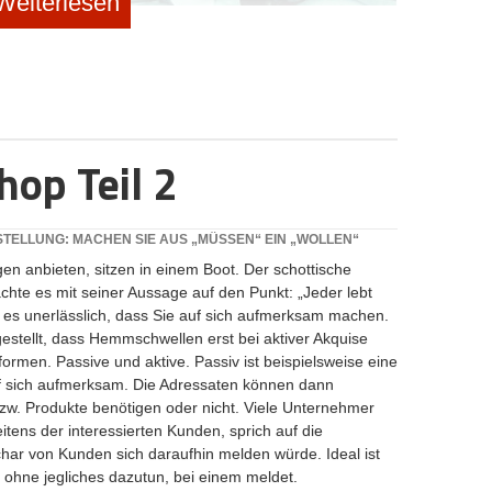
Weiterlesen
op Teil 2
zeit auch, Communities aufzubauen. Stammkunden und
nternehmens identifizieren, sollen sich wie eine Art
NSTELLUNG: MACHEN SIE AUS „MÜSSEN“ EIN „WOLLEN“
schmack haben. Die Mitglieder der Communities kann man
gen anbieten, sitzen in einem Boot. Der schottische
inladen, ihnen zum Geburtstag oder zu Weihnachten
achte es mit seiner Aussage auf den Punkt: „Jeder lebt
r ihnen bestimmte Rabatte gewähren.
t es unerlässlich, dass Sie auf sich aufmerksam machen.
mmunities gut pflegen: In Foren können die „Fans“ zum
estellt, dass Hemmschwellen erst bei aktiver Akquise
einungen diskutieren. Voraussetzung für eine
ormen. Passive und aktive. Passiv ist beispielsweise eine
hmen kümmert sich dauerhaft um die Mitglieder.
uf sich aufmerksam. Die Adressaten können dann
ich sicherlich bald enttäuscht vom Unternehmen ab.
bzw. Produkte benötigen oder nicht. Viele Unternehmer
tens der interessierten Kunden, sprich auf die
ar von Kunden sich daraufhin melden würde. Ideal ist
 ohne jegliches dazutun, bei einem meldet.