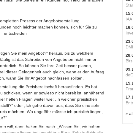
en sich, wie Sie es Ihren Kunden noch leichter machen
Star
15.
IAA
kompletten Prozess der Angebotserstellung
Kunden noch leichter machen können, sich für Sie zu
16.
Inv
entscheiden
23.
DME
ötigen Sie mein Angebot?“ heraus, bis zu welchem
28.
 Häufig ist das Schreiben von Angeboten nicht immer
Bit
rderlich. So können Sie Ihre Zeit besser planen,
09.
bei dieser Gelegenheit auch gleich, wann er den Auftrag
deG
ch, wann Sie Ihr Angebot nachfassen sollten.
15.
erstellung die Preisbereitschaft herausfinden. Es hat
Fra
 schicken, wenn er sowieso nicht bereit ist, annähernd
17.
ier helfen Fragen weiter wie: „In welcher preislichen
Ent
estellt?“ oder „Ich gehe davon aus, dass Sie eine sehr
eis möchten. Wo ungefähr müsste ich preislich liegen,
» al
ut?“
n will, dann haken Sie nach: „Wissen Sie, wir haben
versionen liegen bei ungefähr x Euro. Sehr individuelle