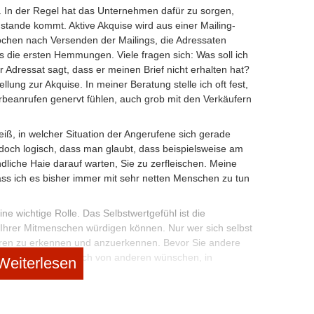
s. In der Regel hat das Unternehmen dafür zu sorgen,
tande kommt. Aktive Akquise wird aus einer Mailing-
chen nach Versenden der Mailings, die Adressaten
t es die ersten Hemmungen. Viele fragen sich: Was soll ich
Adressat sagt, dass er meinen Brief nicht erhalten hat?
ellung zur Akquise. In meiner Beratung stelle ich oft fest,
rbeanrufen genervt fühlen, auch grob mit den Verkäufern
weiß, in welcher Situation der Angerufene sich gerade
 doch logisch, dass man glaubt, dass beispielsweise am
dliche Haie darauf warten, Sie zu zerfleischen. Meine
dass ich es bisher immer mit sehr netten Menschen zu tun
ine wichtige Rolle. Das Selbstwertgefühl ist die
 Ihrer Mitmenschen würdigen können. Nur wer sich selbst
deren zu erkennen und anzuerkennen. Bevor Sie andere
Werten, die Sie sich von anderen wünschen, in
Weiterlesen