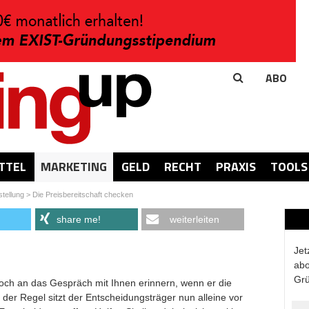
ABO
TTEL
MARKETING
GELD
RECHT
PRAXIS
TOOLS
tellung
>
Die Preisbereitschaft checken
share me!
weiterleiten
Jet
abo
Grü
och an das Gespräch mit Ihnen erinnern, wenn er die
 der Regel sitzt der Entscheidungsträger nun alleine vor