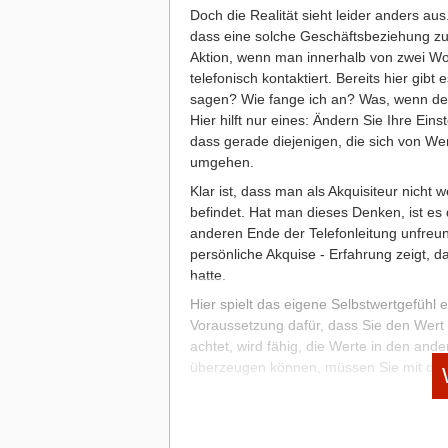
Doch die Realität sieht leider anders au
dass eine solche Geschäftsbeziehung zus
Aktion, wenn man innerhalb von zwei Wo
telefonisch kontaktiert. Bereits hier gib
sagen? Wie fange ich an? Was, wenn der 
Hier hilft nur eines: Ändern Sie Ihre Einst
dass gerade diejenigen, die sich von We
umgehen.
Klar ist, dass man als Akquisiteur nicht 
befindet. Hat man dieses Denken, ist es
anderen Ende der Telefonleitung unfreun
persönliche Akquise - Erfahrung zeigt, 
hatte.
Hier spielt das eigene Selbstwertgefühl e
Voraussetzung dafür, dass Sie den Wert
achtet, wird fähig, die Werte in den an
überzeugen können, müssen Sie mit den 
Vorleistung treten.
Denken Sie positiv!