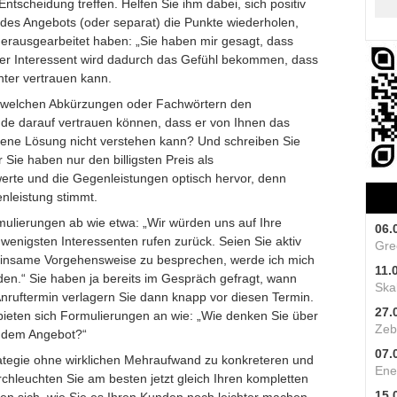
tscheidung treffen. Helfen Sie ihm dabei, sich positiv
 des Angebots (oder separat) die Punkte wiederholen,
rausgearbeitet haben: „Sie haben mir gesagt, dass
Der Interessent wird dadurch das Gefühl bekommen, dass
hter vertrauen kann.
endwelchen Abkürzungen oder Fachwörtern den
unde darauf vertrauen können, dass er von Ihnen das
ene Lösung nicht verstehen kann? Und schreiben Sie
r Sie haben nur den billigsten Preis als
rte und die Gegenleistungen optisch hervor, denn
enleistung stimmt.
mulierungen ab wie etwa: „Wir würden uns auf Ihre
06.
 wenigsten Interessenten rufen zurück. Seien Sie aktiv
Gre
einsame Vorgehensweise zu besprechen, werde ich mich
11.
en.“ Sie haben ja bereits im Gespräch gefragt, wann
Skal
Anruftermin verlagern Sie dann knapp vor diesen Termin.
27.
bieten sich Formulierungen an wie: „Wie denken Sie über
Zeb
n dem Angebot?“
07.
trategie ohne wirklichen Mehraufwand zu konkreteren und
Ene
leuchten Sie am besten jetzt gleich Ihren kompletten
15.