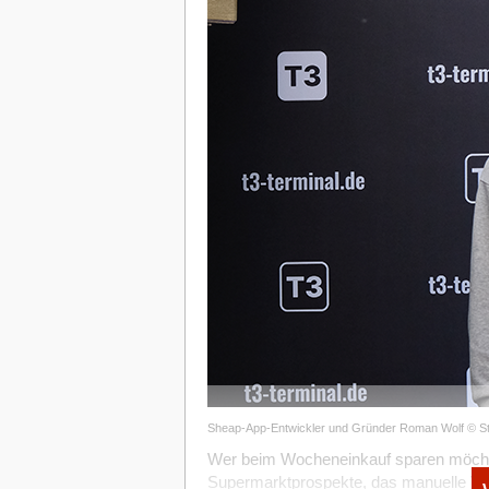
Sheap-App-Entwickler und Gründer Roman Wolf © S
Wer beim Wocheneinkauf sparen möchte,
Supermarktprospekte, das manuelle Ve