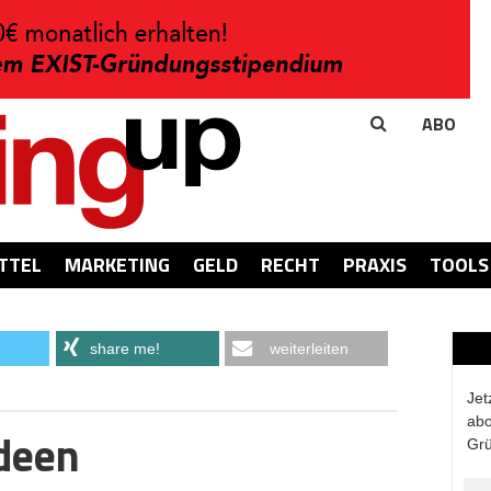
ABO
TTEL
MARKETING
GELD
RECHT
PRAXIS
TOOLS
share me!
weiterleiten
Jet
abo
Ideen
Grü