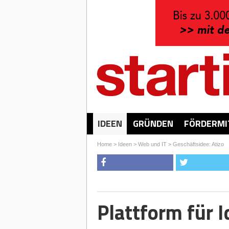
IDEEN
GRÜNDEN
FÖRDERMI
Home
>
Ideen
>
Web und IT
>
Geschäftsidee: Atizo
Plattform für 