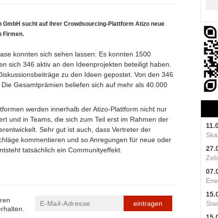
GmbH sucht auf ihrer Crowdsourcing-Plattform Atizo neue
n Firmen.
phase konnten sich sehen lassen: Es konnten 1500
 sich 346 aktiv an den Ideenprojekten beteiligt haben.
iskussionsbeiträge zu den Ideen gepostet. Von den 346
 Die Gesamtprämien beliefen sich auf mehr als 40.000
tformen werden innerhalb der Atizo-Plattform nicht nur
rt und in Teams, die sich zum Teil erst im Rahmen der
11.
ntwickelt. Sehr gut ist auch, dass Vertreter der
Skal
chläge kommentieren und so Anregungen für neue oder
27.
tsteht tatsächlich ein Communityeffekt.
Zeb
07.
Ene
15.
eren
eintragen
Star
rhalten.
15.