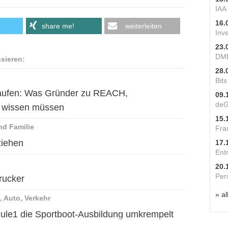
IAA
16.
share me!
weiterleiten
Inv
23.
DME
ssieren:
28.
Bit
rkaufen: Was Gründer zu REACH,
09.
deG
e wissen müssen
15.
nd Familie
Fra
ziehen
17.
Ent
20.
Per
rucker
» al
, Auto, Verkehr
chule1 die Sportboot-Ausbildung umkrempelt