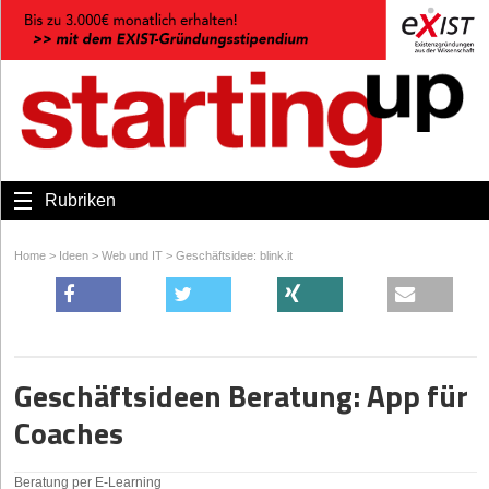
Rubriken
Home
>
Ideen
>
Web und IT
>
Geschäftsidee: blink.it
Geschäftsideen Beratung: App für
Coaches
Beratung per E-Learning