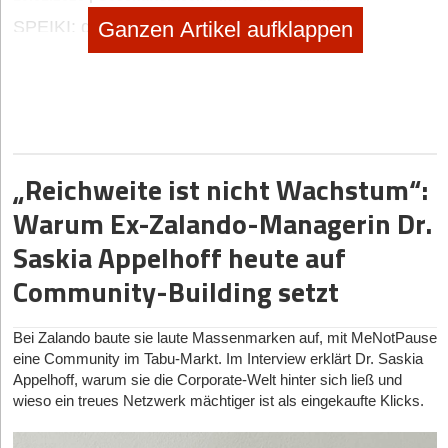
SPEIKI: das Spucktuch zum Anziehen
Ganzen Artikel aufklappen
no subtitle
|
Selbstständig machen
Selbstständig machen als Foodtrucker
no subtitle
|
Geschäftsideen Mobilität, Auto, Verkehr
Digitaler Vorreiter: Wie Bootsschule1 die Sportboot-
„Reichweite ist nicht Wachstum“:
Ausbildung umkrempelt
Warum Ex-Zalando-Managerin Dr.
Saskia Appelhoff heute auf
Community-Building setzt
Bei Zalando baute sie laute Massenmarken auf, mit MeNotPause
eine Community im Tabu-Markt. Im Interview erklärt Dr. Saskia
Appelhoff, warum sie die Corporate-Welt hinter sich ließ und
wieso ein treues Netzwerk mächtiger ist als eingekaufte Klicks.