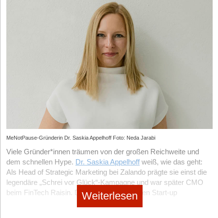
MeNotPause-Gründerin Dr. Saskia Appelhoff Foto: Neda Jarabi
Viele Gründer*innen träumen von der großen Reichweite und
dem schnellen Hype.
Dr. Saskia Appelhoff
weiß, wie das geht:
Als Head of Strategic Marketing bei Zalando prägte sie einst die
legendäre „Schrei vor Glück“-Kampagne und war später CMO
beim FinTech Raisin. Doch mit ihrem eigenen Start-up
Weiterlesen
MeNotPause
, einer Plattform für Frauen in den Wechseljahren,
wählt sie bewusst einen anderen Weg. Statt Millionenbudgets in