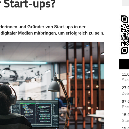
r Start-ups?
derinnen und Gründer von Start-ups in der
igitaler Medien mitbringen, um erfolgreich zu sein.
11.
Skal
27.
Zeb
07.
Ene
15.
Star
15.