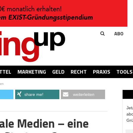
ABO
TTEL
MARKETING
GELD
RECHT
PRAXIS
TOOLS
ien
share me!
weiterleiten
Jet
abo
ale Medien – eine
Grü