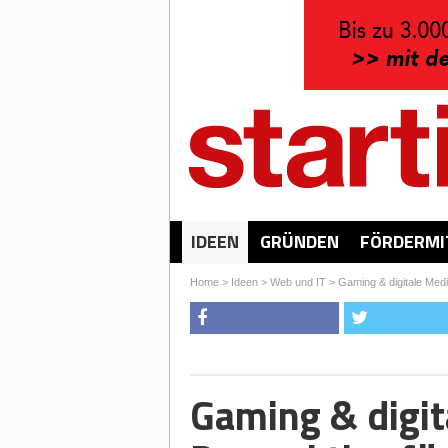
IDEEN
GRÜNDEN
FÖRDERMI
Home
>
Ideen
>
Web und IT
>
Gaming & digitale Med
Gaming & digit