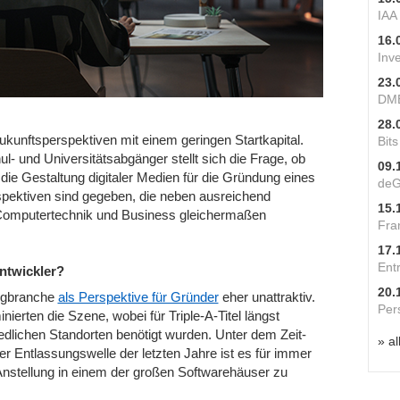
IAA
16.
Inv
23.
DME
28.
Zukunftsperspektiven mit einem geringen Startkapital.
Bit
hul- und Universitätsabgänger stellt sich die Frage, ob
09.
die Gestaltung digitaler Medien für die Gründung eines
deG
spektiven sind gegeben, die neben ausreichend
15.
in Computertechnik und Business gleichermaßen
Fra
17.
Ent
ntwickler?
20.
ngbranche
als Perspektive für Gründer
eher unattraktiv.
Per
nierten die Szene, wobei für Triple-A-Titel längst
dlichen Standorten benötigt wurden. Unter dem Zeit-
» al
r Entlassungswelle der letzten Jahre ist es für immer
Anstellung in einem der großen Softwarehäuser zu