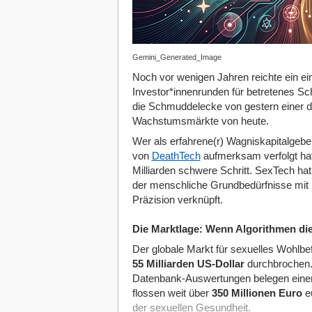
Gemini_Generated_Image
Noch vor wenigen Jahren reichte ein e
Investor*innenrunden für betretenes S
die Schmuddelecke von gestern einer d
Wachstumsmärkte von heute.
Wer als erfahrene(r) Wagniskapitalgebe
von
DeathTech
aufmerksam verfolgt hat, 
Milliarden schwere Schritt. SexTech hat 
der menschliche Grundbedürfnisse mit D
Präzision verknüpft.
Die Marktlage: Wenn Algorithmen die 
Der globale Markt für sexuelles Wohlbe
55 Milliarden US-Dollar
durchbrochen. E
Datenbank-Auswertungen belegen einen
flossen weit über
350 Millionen Euro
eu
der sexuellen Gesundheit.