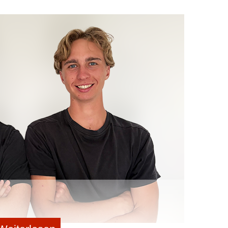
inanziert
iversifiziert. Während spezialisierte VCs wie Amboy
stieren heute Generalisten wie Cherry Ventures oder HV
alth“. Den wichtigsten Treibstoff liefern jedoch
e Verena Pausder und Lea-Sophie Cramer fungieren
ern als PR-Schutzschilde, die dem Thema