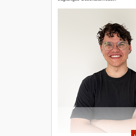
Investor*innen-Radar: Wer das Tabu f
Die Investor*innenlandschaft hat sich d
Street Ventures den Weg ebneten, inve
Capital offen unter dem Label „Digital He
Business Angels: Prominente Köpfe wi
nicht nur als Kapitalgeber*innen, sond
gesellschaftliche Legitimation verleihen.