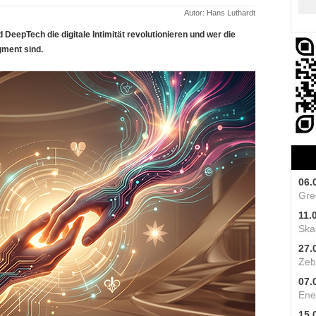
Autor: Hans Luthardt
DeepTech die digitale Intimität revolutionieren und wer die
gment sind.
06.
Gre
11.
Skal
27.
Zeb
07.
Ene
15.