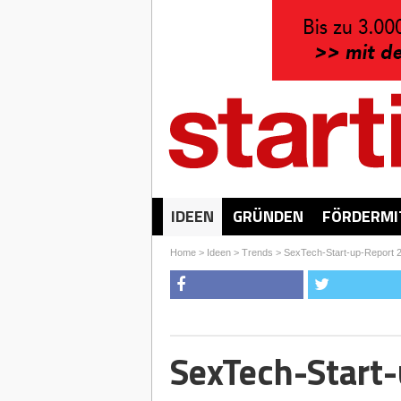
IDEEN
GRÜNDEN
FÖRDERMI
Home
>
Ideen
>
Trends
>
SexTech-Start-up-Report 
SexTech-Start