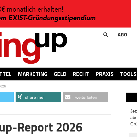
ABO
TTEL
MARKETING
GELD
RECHT
PRAXIS
TOOLS
2026
share me!
weiterleiten
Jet
abo
-up-Report 2026
Grü