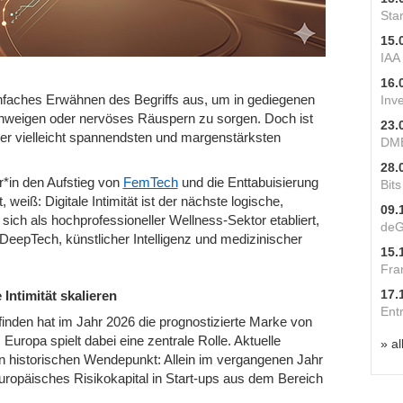
Star
15.
IAA
16.
infaches Erwähnen des Begriffs aus, um in gediegenen
Inv
chweigen oder nervöses Räuspern zu sorgen. Doch ist
23.
er vielleicht spannendsten und margenstärksten
DME
28.
r*in den Aufstieg von
FemTech
und die Enttabuisierung
Bit
weiß: Digitale Intimität ist der nächste logische,
09.
sich als hochprofessioneller Wellness-Sektor etabliert,
deG
eepTech, künstlicher Intelligenz und medizinischer
15.
Fra
17.
Intimität skalieren
Ent
finden hat im Jahr 2026 die prognostizierte Marke von
uropa spielt dabei eine zentrale Rolle. Aktuelle
» al
 historischen Wendepunkt: Allein im vergangenen Jahr
ropäisches Risikokapital in Start-ups aus dem Bereich