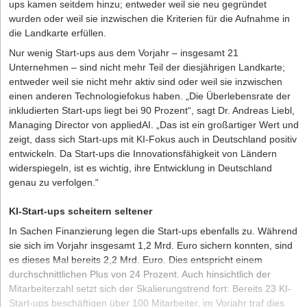
ups kamen seitdem hinzu; entweder weil sie neu gegründet
wurden oder weil sie inzwischen die Kriterien für die Aufnahme in
die Landkarte erfüllen.
Nur wenig Start-ups aus dem Vorjahr – insgesamt 21
Unternehmen – sind nicht mehr Teil der diesjährigen Landkarte;
entweder weil sie nicht mehr aktiv sind oder weil sie inzwischen
einen anderen Technologiefokus haben. „Die Überlebensrate der
inkludierten Start-ups liegt bei 90 Prozent“, sagt Dr. Andreas Liebl,
Managing Director von ­appliedAI. „Das ist ein großartiger Wert und
zeigt, dass sich Start-ups mit KI-Fokus auch in Deutschland positiv
entwickeln. Da Start-ups die Innovationsfähigkeit von Ländern
widerspiegeln, ist es wichtig, ihre Entwicklung in Deutschland
genau zu verfolgen.“
KI-Start-ups scheitern seltener
In Sachen Finanzierung legen die Start-ups ebenfalls zu. Während
sie sich im Vorjahr insgesamt 1,2 Mrd. Euro sichern konnten, sind
es dieses Mal bereits 2,2 Mrd. Euro. Dies entspricht einem
durchschnittlichen Plus von 24 Prozent. Auch hinsichtlich der
Mitarbeiterzahl setzt sich der Skalierungstrend fort: Bereits 23 KI-
Start-ups beschäftigen über 100 Mitarbeiter, im Vorjahr traf dies