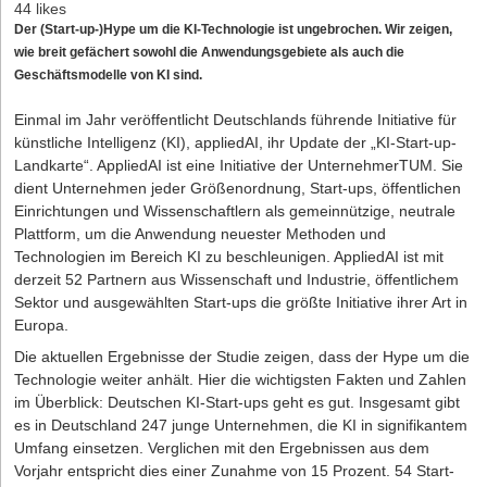
44 likes
Der (Start-up-)Hype um die KI-Technologie ist ungebrochen. Wir zeigen,
wie breit gefächert sowohl die Anwendungs­gebiete als auch die
Geschäftsmodelle von KI sind.
Einmal im Jahr veröffentlicht Deutschlands führende Initiative für
künstliche Intelligenz (KI), applied­AI, ihr Update der „KI-Start-up-
Landkarte“. AppliedAI ist eine Initiative der UnternehmerTUM. Sie
dient Unternehmen jeder Größen­ordnung, Start-ups, öffentlichen
Einrichtungen und Wissenschaftlern als gemeinnützige, neutrale
Plattform, um die Anwendung neuester Methoden und
Technologien im Bereich KI zu beschleunigen. AppliedAI ist mit
derzeit 52 Partnern aus Wissenschaft und Industrie, öffentlichem
Sektor und ausgewählten Start-ups die größte Initiative ihrer Art in
Europa.
Die aktuellen Ergebnisse der Studie zeigen, dass der Hype um die
Technologie weiter anhält. Hier die wichtigsten Fakten und Zahlen
im Überblick: Deutschen KI-Start-ups geht es gut. Insgesamt gibt
es in Deutschland 247 junge Unternehmen, die KI in signifikantem
Umfang einsetzen. Verglichen mit den Ergebnissen aus dem
Vorjahr entspricht dies einer Zunahme von 15 Prozent. 54 Start-