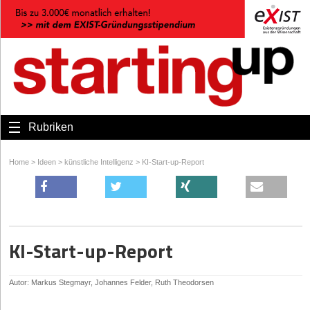
Rubriken
Home
>
Ideen
>
künstliche Intelligenz
>
KI-Start-up-Report
KI-Start-up-Report
Autor: Markus Stegmayr, Johannes Felder, Ruth Theodorsen