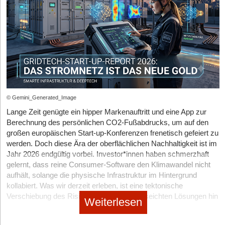
© Gemini_Generated_Image
Lange Zeit genügte ein hipper Markenauftritt und eine App zur
Berechnung des persönlichen CO
2
-Fußabdrucks, um auf den
großen europäischen Start-up-Konferenzen frenetisch gefeiert zu
werden. Doch diese Ära der oberflächlichen Nachhaltigkeit ist im
Jahr 2026 endgültig vorbei. Investor*innen haben schmerzhaft
gelernt, dass reine Consumer-Software den Klimawandel nicht
aufhält, solange die physische Infrastruktur im Hintergrund
kollabiert. Was wir derzeit erleben, ist eine tektonische
Verschiebung des Risikokapitals weg von seichten Lösungen hin
Weiterlesen
zu DeepTech, schwerer Infrastruktur und radikaler Hardware-
Innovation.