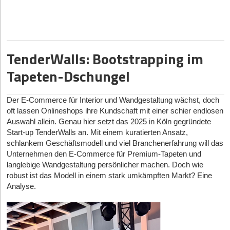
Der pauschale GreenTech-Boom ist abgekühlt, doch es
manifestiert sich ein hochprofitabler, systemrelevanter Gigant:
GridTech. Start-ups, die smarte Stromnetze bauen, das Batterie-
Speichermanagement auf ein neues Level heben oder die
Dekarbonisierung durch komplexe Hardware industrialisieren,
TenderWalls: Bootstrapping im
sind die neuen Lieblinge der Venture-Capital-Welt. Sie lösen die
Tapeten-Dschungel
kritischsten Flaschenhälse der globalen Energiewende und
erschließen dabei milliardenschwere B2B-Märkte, die von
regulatorischem Rückenwind und purer industrieller
Der E-Commerce für Interior und Wandgestaltung wächst, doch
Notwendigkeit getrieben werden.
oft lassen Onlineshops ihre Kundschaft mit einer schier endlosen
Auswahl allein. Genau hier setzt das 2025 in Köln gegründete
Die Marktlage
Start-up TenderWalls an. Mit einem kuratierten Ansatz,
Das Jahr 2026 markiert den definitiven Reifeprozess des
schlankem Geschäftsmodell und viel Branchenerfahrung will das
ClimateTech-Sektors, dessen Fokus nun schonungslos auf der
Unternehmen den E-Commerce für Premium-Tapeten und
Netzstabilität und technologischen Skalierbarkeit liegt. Aktuelle
langlebige Wandgestaltung persönlicher machen. Doch wie
Studien der KfW und verschiedener Wirtschaftsberater*innen
robust ist das Modell in einem stark umkämpften Markt? Eine
belegen unmissverständlich, dass allein in Deutschland bis Mitte
Analyse.
der 2030er-Jahre Investitionen in einem sehr deutlichen,
dreistelligen Milliardenbereich nötig sind, um die Übertragungs-
und Verteilnetze für dezentrale Einspeisungen zu rüsten. Der
Branchenverband Bitkom warnt zudem, dass