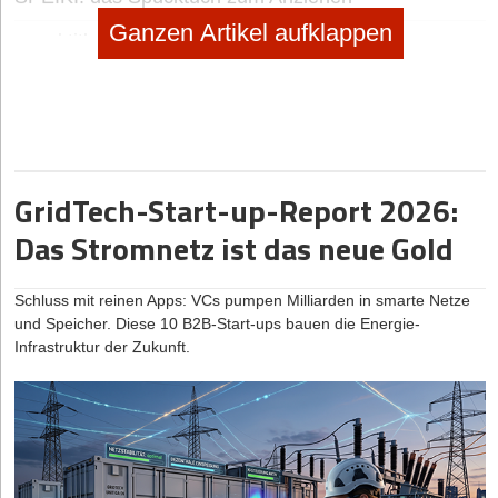
Ganzen Artikel aufklappen
no subtitle
|
Selbstständig machen
Selbstständig machen als Foodtrucker
no subtitle
|
Geschäftsideen Mobilität, Auto, Verkehr
Digitaler Vorreiter: Wie Bootsschule1 die Sportboot-
Ausbildung umkrempelt
GridTech-Start-up-Report 2026:
Das Stromnetz ist das neue Gold
Schluss mit reinen Apps: VCs pumpen Milliarden in smarte Netze
und Speicher. Diese 10 B2B-Start-ups bauen die Energie-
Infrastruktur der Zukunft.