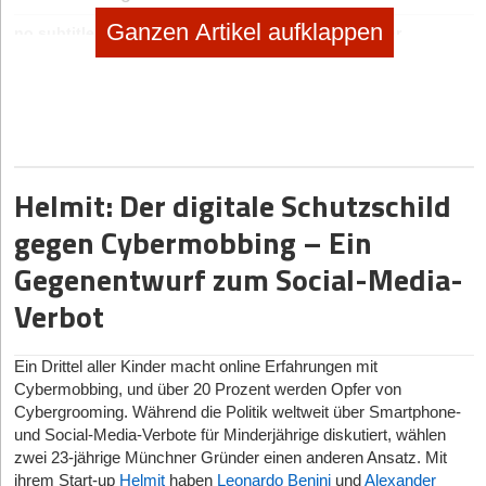
Ganzen Artikel aufklappen
no subtitle
|
Geschäftsideen Mobilität, Auto, Verkehr
Digitaler Vorreiter: Wie Bootsschule1 die Sportboot-
Ausbildung umkrempelt
Helmit: Der digitale Schutzschild
gegen Cybermobbing – Ein
Gegenentwurf zum Social-Media-
Verbot
Ein Drittel aller Kinder macht online Erfahrungen mit
Cybermobbing, und über 20 Prozent werden Opfer von
Cybergrooming. Während die Politik weltweit über Smartphone-
und Social-Media-Verbote für Minderjährige diskutiert, wählen
zwei 23-jährige Münchner Gründer einen anderen Ansatz. Mit
ihrem Start-up
Helmit
haben
Leonardo Benini
und
Alexander