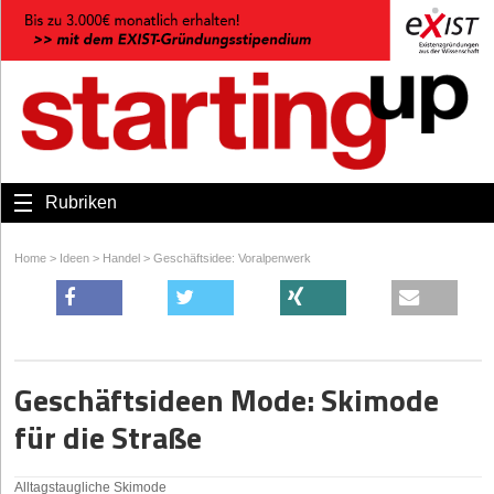
Rubriken
Home
>
Ideen
>
Handel
>
Geschäftsidee: Voralpenwerk
Geschäftsideen Mode: Skimode
für die Straße
Alltagstaugliche Skimode