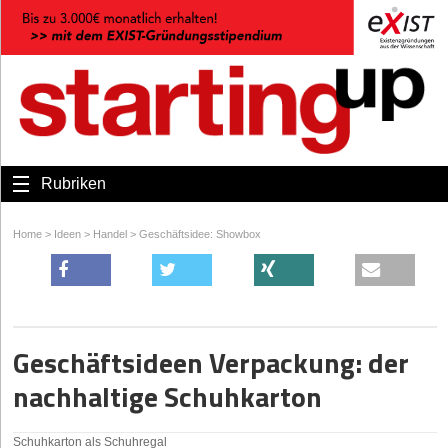
Rubriken
Home
>
Ideen
>
Handel
>
Geschäftsidee: Showbox
Geschäftsideen Verpackung: der
nachhaltige Schuhkarton
Schuhkarton als Schuhregal