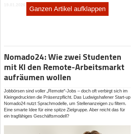
19.01.2026
|
Geschäftsideen Kinder und Familie
Ganzen Artikel aufklappen
SPEIKI: das Spucktuch zum Anziehen
no subtitle
|
Selbstständig machen
Selbstständig machen als Foodtrucker
no subtitle
|
Geschäftsideen Mobilität, Auto, Verkehr
Nomado24: Wie zwei Studenten
Digitaler Vorreiter: Wie Bootsschule1 die Sportboot-
mit KI den Remote-Arbeitsmarkt
Ausbildung umkrempelt
aufräumen wollen
Jobbörsen sind voller „Remote“-Jobs – doch oft verbirgt sich im
Kleingedruckten die Präsenzpflicht. Das Ludwigshafener Start-up
Nomado24 nutzt Sprachmodelle, um Stellenanzeigen zu filtern.
Eine smarte Idee für eine spitze Zielgruppe. Aber reicht das für
ein tragfähiges Geschäftsmodell?