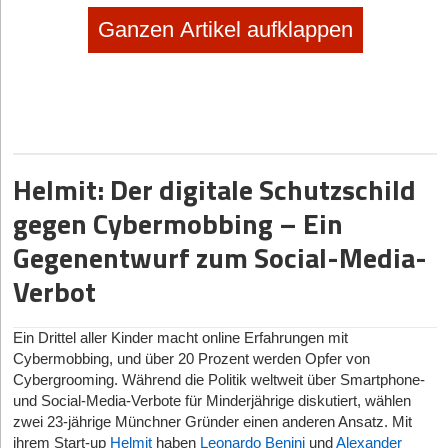
Ganzen Artikel aufklappen
Diese Artikel könnten Sie auch interessieren:
Helmit: Der digitale Schutzschild
sponsored
|
Online-Handel
gegen Cybermobbing – Ein
Regulierte Produkte online verkaufen: Was Gründer
zu REACH, Produktsicherheit & Compliance wissen
Gegenentwurf zum Social-Media-
müssen
Verbot
19.01.2026
|
Geschäftsideen Kinder und Familie
SPEIKI: das Spucktuch zum Anziehen
Ein Drittel aller Kinder macht online Erfahrungen mit
Cybermobbing, und über 20 Prozent werden Opfer von
no subtitle
|
Selbstständig machen
Cybergrooming. Während die Politik weltweit über Smartphone-
und Social-Media-Verbote für Minderjährige diskutiert, wählen
Selbstständig machen als Foodtrucker
zwei 23-jährige Münchner Gründer einen anderen Ansatz. Mit
ihrem Start-up
Helmit
haben
Leonardo Benini
und
Alexander