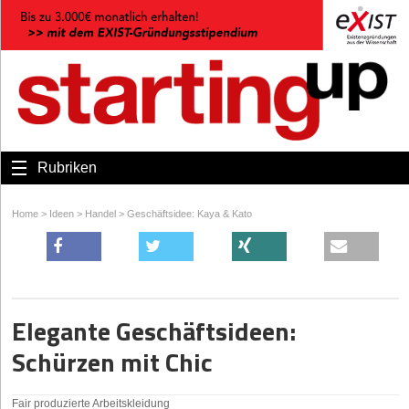
Rubriken
Home
>
Ideen
>
Handel
>
Geschäftsidee: Kaya & Kato
Elegante Geschäftsideen:
Schürzen mit Chic
Fair produzierte Arbeitskleidung