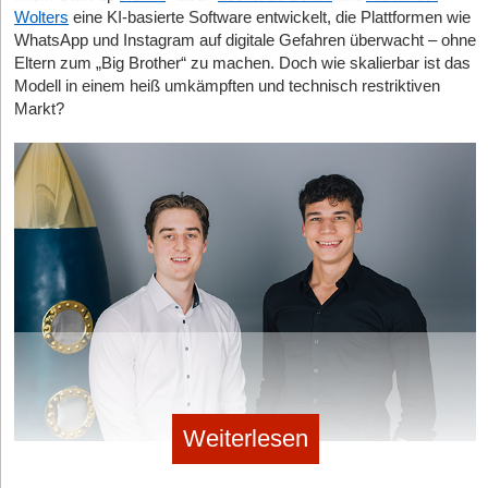
no subtitle
|
Geschäftsideen Mobilität, Auto, Verkehr
Wolters
eine KI-basierte Software entwickelt, die Plattformen wie
Digitaler Vorreiter: Wie Bootsschule1 die Sportboot-
WhatsApp und Instagram auf digitale Gefahren überwacht – ohne
Ausbildung umkrempelt
Eltern zum „Big Brother“ zu machen. Doch wie skalierbar ist das
Modell in einem heiß umkämpften und technisch restriktiven
Markt?
Weiterlesen
Helmit-Gründer Leonardo Benini und Alexander Wolters © Helmit