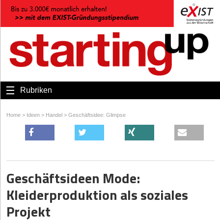
Rubriken
Home
>
Ideen
>
Handel
>
Geschäftsidee: Glimpse
Geschäftsideen Mode:
Kleiderproduktion als soziales
Projekt