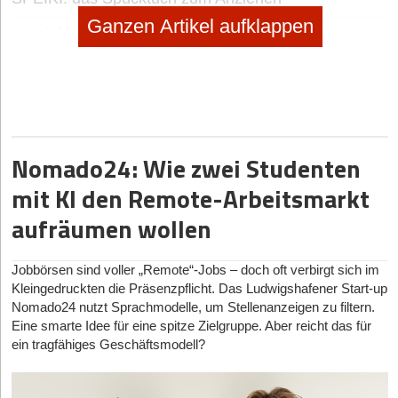
Ganzen Artikel aufklappen
no subtitle
|
Selbstständig machen
Selbstständig machen als Foodtrucker
no subtitle
|
Geschäftsideen Mobilität, Auto, Verkehr
Digitaler Vorreiter: Wie Bootsschule1 die Sportboot-
Ausbildung umkrempelt
Nomado24: Wie zwei Studenten
mit KI den Remote-Arbeitsmarkt
aufräumen wollen
Jobbörsen sind voller „Remote“-Jobs – doch oft verbirgt sich im
Kleingedruckten die Präsenzpflicht. Das Ludwigshafener Start-up
Nomado24 nutzt Sprachmodelle, um Stellenanzeigen zu filtern.
Eine smarte Idee für eine spitze Zielgruppe. Aber reicht das für
ein tragfähiges Geschäftsmodell?