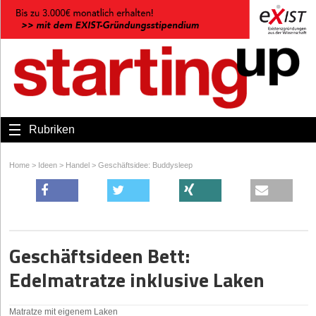
Rubriken
Home
>
Ideen
>
Handel
>
Geschäftsidee: Buddysleep
Geschäftsideen Bett:
Edelmatratze inklusive Laken
Matratze mit eigenem Laken