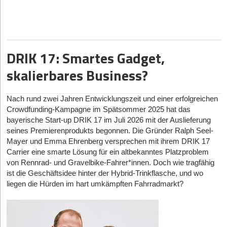
den Kontext jeder Anzeige liest und verifiziert, ob der Job zu 100
Prozent ortsunabhängig ausgeübt werden kann.
Doch wer braucht so eine spezialisierte Plattform überhaupt?
Schließlich finden sich viele echte Remote-Jobs im IT-Sektor, wo
DRIK 17: Smartes Gadget,
Fachkräfte sich ihre Stellen ohnehin aussuchen können. „Der
Einwand stimmt“, räumt Mitgründer Anton Petuchow
skalierbares Business?
unumwunden ein. „Senior-Entwicklerinnen und -Entwickler
bekommen drei Recruiter-Nachrichten pro Woche, die brauchen
uns nicht, und sie sind ausdrücklich nicht unser Fokus.“
Nach rund zwei Jahren Entwicklungszeit und einer erfolgreichen
Nomado24 zielt stattdessen auf die andere Hälfte des Remote-
Crowdfunding-Kampagne im Spätsommer 2025 hat das
Marktes ab: Berufe im Kund*innenservice, Vertriebsinnendienst,
bayerische Start-up DRIK 17 im Juli 2026 mit der Auslieferung
Marketing oder der Buchhaltung sowie Menschen, die einen
seines Premierenprodukts begonnen. Die Gründer Ralph Seel-
Nebenjob von zu Hause suchen. Hier gebe es echte
Mayer und Emma Ehrenberg versprechen mit ihrem DRIK 17
ortsunabhängige Stellen, aber die Kandidat*innen müssten selbst
Carrier eine smarte Lösung für ein altbekanntes Platzproblem
suchen. „Für sie ist eine Plattform, die aussortiert statt
von Rennrad- und Gravelbike-Fahrer*innen. Doch wie tragfähig
aufzublähen, ein spürbarer Unterschied“, betont Petuchow. Der
ist die Geschäftsidee hinter der Hybrid-Trinkflasche, und wo
geografische Fokus liege dabei klar auf dem deutschsprachigen
liegen die Hürden im hart umkämpften Fahrradmarkt?
Raum, da der globale englischsprachige Markt bereits gut
versorgt sei.
Die Nomado24-Datenanalyse im Fokus