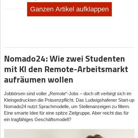
Ganzen Artikel aufklappen
no subtitle
|
Geschäftsideen Mobilität, Auto, Verkehr
Digitaler Vorreiter: Wie Bootsschule1 die Sportboot-
Ausbildung umkrempelt
Nomado24: Wie zwei Studenten
mit KI den Remote-Arbeitsmarkt
aufräumen wollen
Jobbörsen sind voller „Remote“-Jobs – doch oft verbirgt sich im
Kleingedruckten die Präsenzpflicht. Das Ludwigshafener Start-up
Nomado24 nutzt Sprachmodelle, um Stellenanzeigen zu filtern.
Eine smarte Idee für eine spitze Zielgruppe. Aber reicht das für
ein tragfähiges Geschäftsmodell?