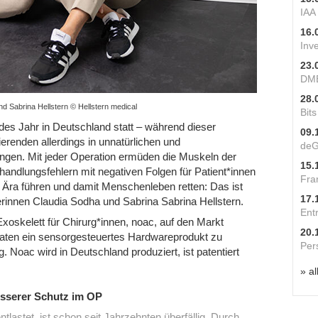
IAA
16.
Inv
23.
DME
28.
d Sabrina Hellstern © Hellstern medical
Bit
edes Jahr in Deutschland statt – während dieser
09.
renden allerdings in unnatürlichen und
deG
gen. Mit jeder Operation ermüden die Muskeln der
15.
handlungsfehlern mit negativen Folgen für Patient*innen
Fra
e Ära führen und damit Menschenleben retten: Das ist
17.
rinnen Claudia Sodha und Sabrina Sabrina Hellstern.
Ent
xoskelett für Chirurg*innen, noac, auf den Markt
20.
naten ein sensorgesteuertes Hardwareprodukt zu
Per
g. Noac wird in Deutschland produziert, ist patentiert
» al
esserer Schutz im OP
tlastet, ist schon seit Jahrzehnten überfällig. Durch