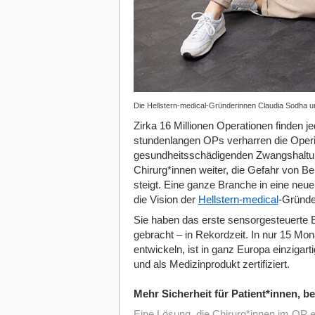
Die Hellstern-medical-Gründerinnen Claudia Sodha un
Zirka 16 Millionen Operationen finden j
stundenlangen OPs verharren die Operie
gesundheitsschädigenden Zwangshaltun
Chirurg*innen weiter, die Gefahr von Be
steigt. Eine ganze Branche in eine neu
die Vision der
Hellstern-medical
-Gründe
Sie haben das erste sensorgesteuerte E
gebracht – in Rekordzeit. In nur 15 Mo
entwickeln, ist in ganz Europa einzigarti
und als Medizinprodukt zertifiziert.
Mehr Sicherheit für Patient*innen, b
Eine Lösung, die Chirurg*innen im OP en