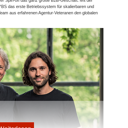
rfer Spin-off das ganz große B2B-Geschäft. Mit der
 LYBS das erste Betriebssystem für skalierbaren und
eam aus erfahrenen Agentur-Veteranen den globalen
d stellt sich genau auf deren Bedürfnisse ein. Sie können sich durch ein
Körpermaße einstellt, in jede gewünschte Position begeben. Dabei wird
örper bis zu 100 % entlastet. © Hellstern medical
ckelt Sabrina Hellstern gemeinsam mit IT-Ingenieuren
ac. Um das Projekt zu realisieren, verkauft Hellstern
ypothek auf ihr Haus auf. “Dieser Schritt stand für
80 Jahren zurückdenke, wird dieses persönliche Risiko
, ein riesiges Problem gelöst und damit Menschenleben
ser oberstes Ziel
als Medizinprodukt zertifiziert. Er wird in Reutlingen in