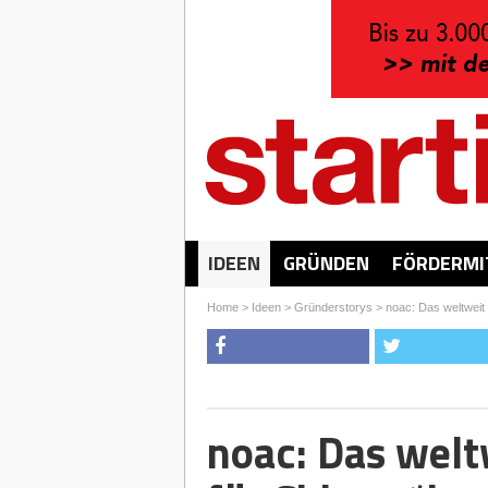
IDEEN
GRÜNDEN
FÖRDERMI
Home
>
Ideen
>
Gründerstorys
>
noac: Das weltweit 
noac: Das welt