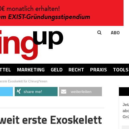
ABO
TTEL
MARKETING
GELD
RECHT
PRAXIS
TOOLS
erste Exoskelett für Chirurg*innen
share me!
weiterleiten
Jet
abo
weit erste Exoskelett
Grü