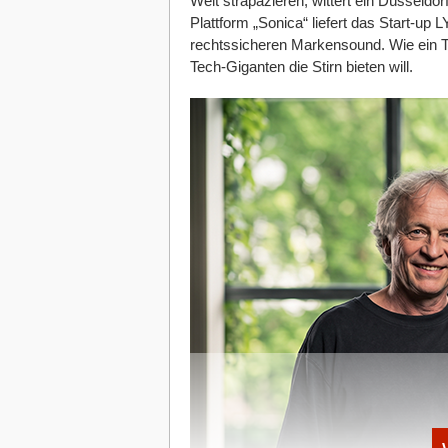
Welt strapazieren, wittert ein Düsseldo
Plattform „Sonica“ liefert das Start-up
rechtssicheren Markensound. Wie ein T
Tech-Giganten die Stirn bieten will.
Noac wurde gemeinsam mit Chirurg*innen entwickelt un
sensorgesteuertes System, das sich optimal auf alle 
nicht nur die Beinmuskulatur, sondern auch der Oberk
Zunächst komplett geboostrapped entwi
und Chirurg*innen den Prototypen des no
sogar das Familienauto und nimmt eine H
mich nie zur Diskussion. Wenn ich mit 
ganz klein aussehen im Vergleich dazu
gerettet zu haben”, sagt Sabrina.
Wir retten Menschenleben, das ist un
Heute ist noac serienreif, patentiert und 