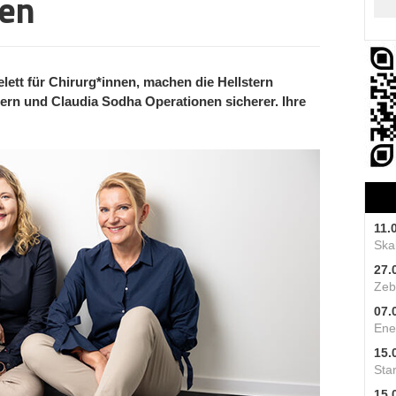
nen
lett für Chirurg*innen, machen die Hellstern
ern und Claudia Sodha Operationen sicherer. Ihre
11.
Skal
27.
Zeb
07.
Ene
15.
Star
15.