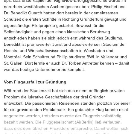
ups. Das erste Kapitel der RightNow-Erfolgsgeschichte wurde im
nordrhein-westfälischen Aachen geschrieben: Phillip Eischet und
Dr. Benedikt Quarch hatten dort bereits in der gemeinsamen
Schulzeit die ersten Schritte in Richtung Gründertum gewagt und
eigenständige Pilotprojekte gestartet. Bewusst für die
Selbständigkeit und gegen einen klassischen Berufsweg
entschieden haben sie sich jedoch erst während des Studiums.
Benedikt ist promovierter Jurist und absolvierte sein Studium der
Rechts- und Wirtschaftswissenschaften in Wiesbaden und
Montréal. Sein Schulfreund Phillip studierte BWL in Vallendar und
St. Gallen. Dort lernte er auch Dr. Torben Antretter kennen – damit
war das heutige Unternehmertrio komplett.
Vom Flugausfall zur Gründung
Während der Studienzeit hat sich aus einem anfänglich privaten
Problem die lukrative Geschäftsidee der drei Gründer
entwickelt. Die passionierten Reisenden standen plötzlich vor einer
für sie gravierenden Problematik: Ein gebuchter Flug konnte nicht
angetreten werden, trotzdem musste der Flugpreis vollständig
bezahlt werden. Die Fluggesellschaft (AirBerlin) ließ verlauten,
dass dies dem üblichen Prozedere entspreche. Damit wollten sich