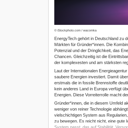
© iStockphoto.com / wacomka
EnergyTech gehört in Deutschland zu d
Märkten für Gründer*innen. Die Kombina
Potenzial und der Dringlichkeit, das En
Chancen. Gleichzeitig ist die Eintrittsb
der komplexesten und am stärksten regu
Laut der Internationalen Energieagentur
saubere Energien investiert. Damit übert
erstmals die in fossile Brennstoffe deutl
kein anderes Land in Europa verfügt üb
Energien. Diese Vorreiterrolle macht den
Gründer*innen, die in diesem Umfeld ak
weniger von reiner Technologie abhängt,
vielschichtigen System aus Regularien
zu bewegen. Es reicht nicht, eine gute I
System passt, das auf Stabilität, Versor