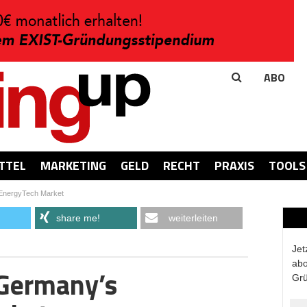
ABO
TTEL
MARKETING
GELD
RECHT
PRAXIS
TOOLS
 EnergyTech Market
share me!
weiterleiten
Jet
abo
 Germany’s
Grü