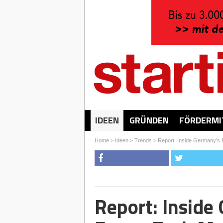
IDEEN
GRÜNDEN
FÖRDERMI
Home
>
Ideen
>
Trends
>
Report: Inside Germany’s
Report: Inside