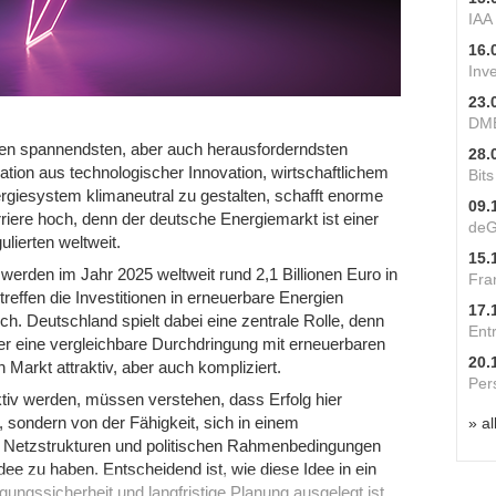
IAA
16.
Inv
23.
DME
en spannendsten, aber auch herausforderndsten
28.
tion aus technologischer Innovation, wirtschaftlichem
Bit
ergiesystem klimaneutral zu gestalten, schafft enorme
09.
arriere hoch, denn der deutsche Energiemarkt ist einer
deG
lierten weltweit.
15.
 werden im Jahr 2025 weltweit rund 2,1 Billionen Euro in
Fra
reffen die Investitionen in erneuerbare Energien
17.
ich. Deutschland spielt dabei eine zentrale Rolle, denn
Ent
er eine vergleichbare Durchdringung mit erneuerbaren
20.
 Markt attraktiv, aber auch kompliziert.
Per
tiv werden, müssen verstehen, dass Erfolg hier
 sondern von der Fähigkeit, sich in einem
» al
, Netzstrukturen und politischen Rahmenbedingungen
dee zu haben. Entscheidend ist, wie diese Idee in ein
gungssicherheit und langfristige Planung ausgelegt ist.