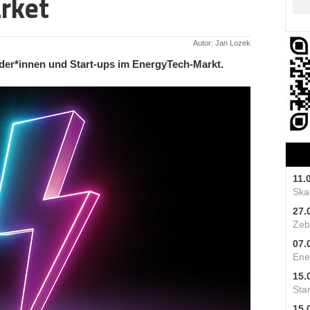
rket
Autor: Jan Lozek
nder*innen und Start-ups im EnergyTech-Markt.
11.
Skal
27.
Zeb
07.
Ene
15.
Star
15.