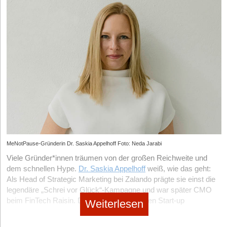
MeNotPause-Gründerin Dr. Saskia Appelhoff Foto: Neda Jarabi
Viele Gründer*innen träumen von der großen Reichweite und
dem schnellen Hype.
Dr. Saskia Appelhoff
weiß, wie das geht:
Als Head of Strategic Marketing bei Zalando prägte sie einst die
legendäre „Schrei vor Glück“-Kampagne und war später CMO
beim FinTech Raisin. Doch mit ihrem eigenen Start-up
Weiterlesen
MeNotPause
, einer Plattform für Frauen in den Wechseljahren,
wählt sie bewusst einen anderen Weg. Statt Millionenbudgets in