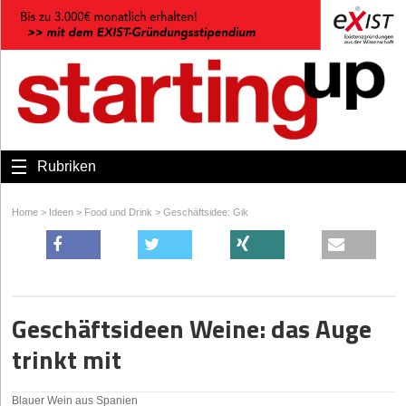
Rubriken
Home
>
Ideen
>
Food und Drink
>
Geschäftsidee: Gik
Geschäftsideen Weine: das Auge
trinkt mit
Blauer Wein aus Spanien