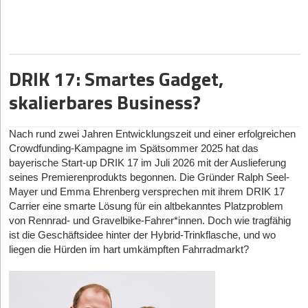
reines Performance-Marketing zu pumpen, baut sie in einem oft
ignorierten, von Tabus behafteten Markt auf Community und
tiefes Vertrauen. Inzwischen erreicht sie damit eine
Gemeinschaft von über 40.000 Frauen. Im StartingUp-Interview
erklärt Saskia, warum sie die Corporate-Welt hinter sich ließ,
DRIK 17: Smartes Gadget,
wieso ein treues Netzwerk mächtiger ist als eingekaufte Klicks
skalierbares Business?
und welche Fehler Start-ups beim Community-Building machen.
Das Interview
Nach rund zwei Jahren Entwicklungszeit und einer erfolgreichen
Sprung in die Ungewissheit
Crowdfunding-Kampagne im Spätsommer 2025 hat das
StartingUp:
bayerische Start-up DRIK 17 im Juli 2026 mit der Auslieferung
Saskia, nach Top-Positionen bei Zalando und
Raisin: Was war dein Auslöser, die Corporate-Komfortzone zu
seines Premierenprodukts begonnen. Die Gründer Ralph Seel-
verlassen und mit MeNotPause das volle Gründerrisiko
Mayer und Emma Ehrenberg versprechen mit ihrem DRIK 17
einzugehen?
Carrier eine smarte Lösung für ein altbekanntes Platzproblem
von Rennrad- und Gravelbike-Fahrer*innen. Doch wie tragfähig
Dr. Saskia Appelhoff:
Eigentlich zieht sich das durch meine
ist die Geschäftsidee hinter der Hybrid-Trinkflasche, und wo
ganze Karriere: Ich wollte immer dort sein, wo etwas gerade
liegen die Hürden im hart umkämpften Fahrradmarkt?
entsteht. Bei Zalando war ich Mitarbeiterin Nummer 70, bei
Raisin Founding CMO – da war „wenig corporate“. Ich habe in
beiden Unternehmen erlebt, welche besondere Dynamik
entsteht, wenn noch nicht alles festgelegt ist und man selbst sehr