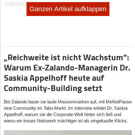
Selbstständig machen als Foodtrucker
Ganzen Artikel aufklappen
no subtitle
|
Geschäftsideen Mobilität, Auto, Verkehr
Digitaler Vorreiter: Wie Bootsschule1 die Sportboot-
Ausbildung umkrempelt
„Reichweite ist nicht Wachstum“:
Warum Ex-Zalando-Managerin Dr.
Saskia Appelhoff heute auf
Community-Building setzt
Bei Zalando baute sie laute Massenmarken auf, mit MeNotPause
eine Community im Tabu-Markt. Im Interview erklärt Dr. Saskia
Appelhoff, warum sie die Corporate-Welt hinter sich ließ und
wieso ein treues Netzwerk mächtiger ist als eingekaufte Klicks.