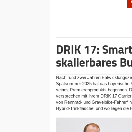
Nomado24-Gründer Anton Petuchow und Lars Schre
Der Frust ist vielen Bewerber*innen und 
auf etablierten Job-Portalen nach „Rem
Klauseln wie „zwei Tage pro Woche am S
nur nach Stichworten, was für Unübersic
junge HR-Tech-Start-up aus Ludwigshaf
sauberer vermessen, indem es den Kontex
DRIK 17: Smart
100 Prozent ortsunabhängig ausgeübt 
skalierbares B
Doch wer braucht so eine spezialisierte 
Remote-Jobs im IT-Sektor, wo Fachkräf
Einwand stimmt“, räumt Mitgründer An
und -Entwickler bekommen drei Recruit
Nach rund zwei Jahren Entwicklungszei
sie sind ausdrücklich nicht unser Fokus
Spätsommer 2025 hat das bayerische St
Remote-Marktes ab: Berufe im Kund*inn
seines Premierenprodukts begonnen. 
Buchhaltung sowie Menschen, die eine
versprechen mit ihrem DRIK 17 Carrier 
ortsunabhängige Stellen, aber die Kandi
von Rennrad- und Gravelbike-Fahrer*inne
Plattform, die aussortiert statt aufzubl
Hybrid-Trinkflasche, und wo liegen di
geografische Fokus liege dabei klar a
englischsprachige Markt bereits gut ver
Die Nomado24-Datenanalyse im Fok