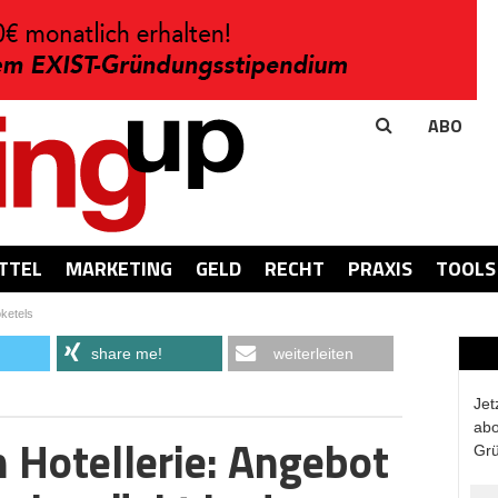
ABO
TTEL
MARKETING
GELD
RECHT
PRAXIS
TOOLS
ketels
share me!
weiterleiten
Jet
abo
 Hotellerie: Angebot
Grü