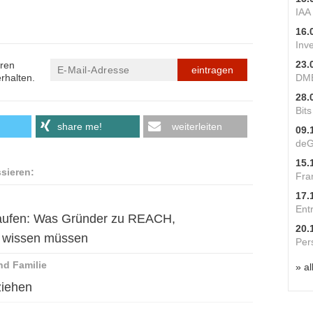
IAA
16.
Inv
23.
eren
eintragen
rhalten.
DME
28.
Bit
share me!
weiterleiten
09.
deG
15.
ssieren:
Fra
17.
Ent
rkaufen: Was Gründer zu REACH,
20.
e wissen müssen
Per
nd Familie
» al
ziehen