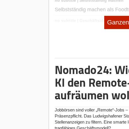
no subtitle
|
Selbstständig machen
Selbstständig machen als Foodt
no subtitle
|
Geschäftsideen Mobilität
Ganzen 
Digitaler Vorreiter: Wie Bootss
Nomado24: Wie
KI den Remote
aufräumen wol
Jobbörsen sind voller „Remote“-Jobs – d
Präsenzpflicht. Das Ludwigshafener S
Stellenanzeigen zu filtern. Eine smarte I
tragfähiges Geschäftsmodell?