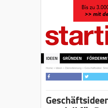
IDEEN
GRÜNDEN
FÖRDERMI
Home
>
Ideen
>
Dienstleistung
>
Geschäftsidee: Smo
Geschäftsideen