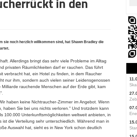
ucherrückt in den
em sie noch herzlich willkommen sind, hat Shawn Bradley die
artet.
ft. Allerdings bringt das sehr viele Probleme im Alltag
und privaten Räumlichkeiten darf er rauchen. Das führt
it verbracht hat, ein Hotel zu finden, in dem Raucher
11.
cht nur ihm, sondern auch vielen seiner Leidensgenossen
Skal
e Milliarde rauchende Menschen auf der Erde gibt, kam
".
27.
Zeb
"Wir haben keine Nichtraucher-Zimmer im Angebot. Wenn
07.
 haben Sie bei uns nichts verloren." Und trotzdem kann
Ene
s 100.000 Unterkunftsmöglichkeiten weltweit anbieten, in
s ist die Verteilung sehr unterschiedlich. Während man in
15.
oße Auswahl hat, sieht es in New York schon deutlich
Star
15.