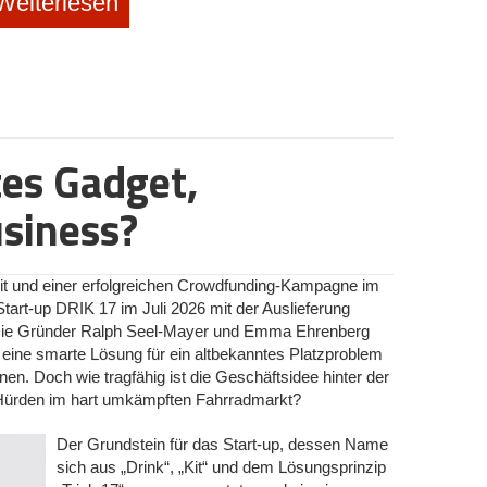
Weiterlesen
iner © Nomado24
digitalen Nomad*innen nur allzu gut bekannt: Man filtert
ote“ oder „Homeoffice“, nur um dann im Textfeld über
tandort“ zu stolpern. Große Plattformen filtern meist
htlichkeit sorgt. Genau hier setzt
Nomado24
an. Das
en will den Markt mit einem KI-Sprachmodell (LLM)
t jeder Anzeige liest und verifiziert, ob der Job zu
es Gadget,
werden kann.
usiness?
Plattform überhaupt? Schließlich finden sich viele echte
te sich ihre Stellen ohnehin aussuchen können. „Der
ton Petuchow unumwunden ein. „Senior-Entwicklerinnen
er-Nachrichten pro Woche, die brauchen uns nicht, und
t und einer erfolgreichen Crowdfunding-Kampagne im
.“ Nomado24 zielt stattdessen auf die andere Hälfte des
art-up DRIK 17 im Juli 2026 mit der Auslieferung
enservice, Vertriebsinnendienst, Marketing oder der
Die Gründer Ralph Seel-Mayer und Emma Ehrenberg
n Nebenjob von zu Hause suchen. Hier gebe es echte
eine smarte Lösung für ein altbekanntes Platzproblem
dat*innen müssten selbst suchen. „Für sie ist eine
n. Doch wie tragfähig ist die Geschäftsidee hinter der
ähen, ein spürbarer Unterschied“, betont Petuchow. Der
e Hürden im hart umkämpften Fahrradmarkt?
uf dem deutschsprachigen Raum, da der globale
sorgt sei.
Der Grundstein für das Start-up, dessen Name
sich aus „Drink“, „Kit“ und dem Lösungsprinzip
us