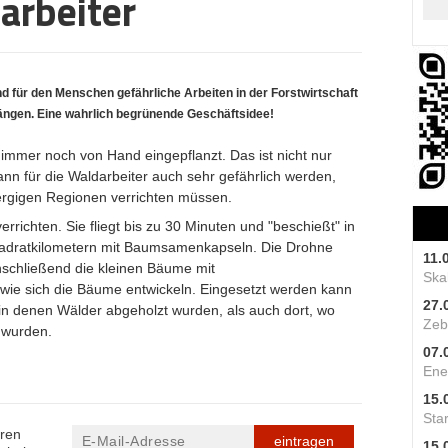
arbeiter
d für den Menschen gefährliche Arbeiten in der Forstwirtschaft
ängen. Eine wahrlich begrünende Geschäftsidee!
mmer noch von Hand eingepflanzt. Das ist nicht nur
nn für die Waldarbeiter auch sehr gefährlich werden,
ergigen Regionen verrichten müssen.
errichten. Sie fliegt bis zu 30 Minuten und "beschießt" in
Quadratkilometern mit Baumsamenkapseln. Die Drohne
11.
schließend die kleinen Bäume mit
Skal
 wie sich die Bäume entwickeln. Eingesetzt werden kann
27.
in denen Wälder abgeholzt wurden, als auch dort, wo
Zeb
 wurden.
07.
Ene
15.
Star
eren
eintragen
15.