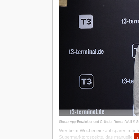
Sheap-App-Entwickler und Gründer Roman Wolf © S
Wer beim Wocheneinkauf sparen möchte,
Supermarktprospekte, das manuelle Ve