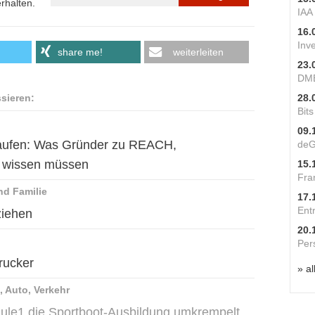
rhalten.
IAA
16.
Inv
share me!
weiterleiten
23.
DME
ssieren:
28.
Bit
09.
rkaufen: Was Gründer zu REACH,
deG
e wissen müssen
15.
Fra
nd Familie
17.
Ent
ziehen
20.
Per
rucker
» al
, Auto, Verkehr
chule1 die Sportboot-Ausbildung umkrempelt