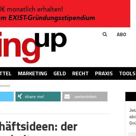
ABO
TTEL
MARKETING
GELD
RECHT
PRAXIS
TOOLS
neseed
share me!
weiterleiten
Jet
abo
äftsideen: der
Grü