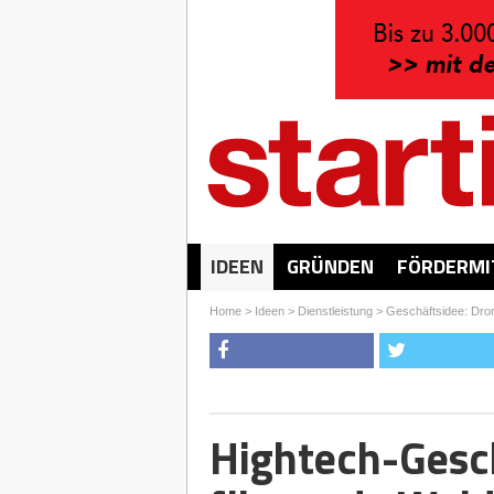
IDEEN
GRÜNDEN
FÖRDERMI
Home
>
Ideen
>
Dienstleistung
>
Geschäftsidee: Dro
Hightech-Gesch