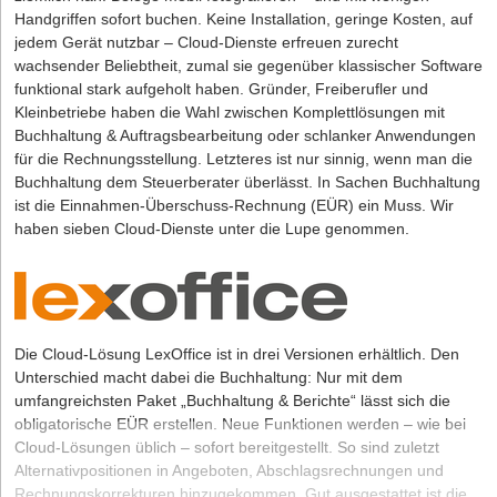
Handgriffen sofort buchen. Keine In­stallation, geringe Kosten, auf
jedem Gerät nutzbar – Cloud-Dienste erfreuen zurecht
wachsender Beliebtheit, zumal sie gegenüber klassischer Software
funktional stark aufgeholt haben. Gründer, Freiberufler und
Kleinbetriebe haben die Wahl zwischen Komplettlösungen mit
Buchhaltung & Auftragsbearbeitung oder schlanker Anwendungen
für die Rechnungsstellung. Letzteres ist nur sinnig, wenn man die
Buchhaltung dem Steuerberater überlässt. In Sachen Buchhaltung
ist die Einnahmen-Überschuss-Rechnung (EÜR) ein Muss. Wir
haben sieben Cloud-Dienste unter die Lupe genommen.
Die Cloud-Lösung LexOffice ist in drei Versionen erhältlich. Den
Unterschied macht dabei die Buchhaltung: Nur mit dem
umfangreichsten Paket „Buchhaltung & Berichte“ lässt sich die
obligatorische EÜR erstellen. Neue Funktionen werden – wie bei
Cloud-Lösungen üblich – sofort bereitgestellt. So sind zuletzt
Alternativpositionen in Angeboten, Abschlagsrechnungen und
Rechnungskorrekturen hinzugekommen. Gut ausgestattet ist die