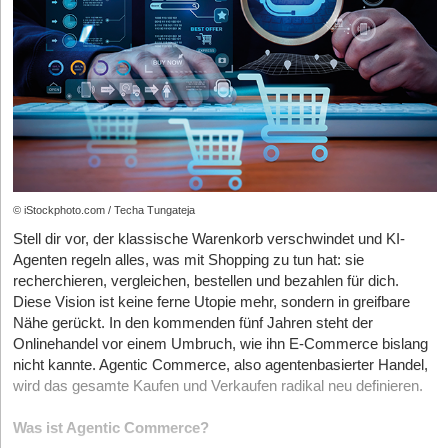
verfügen.
Daten zeigen, dass Unternehmen, die diese Transparenz
proaktiv nutzen, ihre Konversionsraten um bis zu 18 Prozent
steigern konnten, da das Vertrauen in die Produktherkunft zum
primären Kaufargument avanciert ist. Die
Versandlogistik-
Kosten
sind durch die verpflichtenden Recycling-Abgaben im Rahmen
der erweiterten Produzentenverantwortung (EPR) im Schnitt um
12 Prozent gestiegen, was die Konsolidierung von Warenströmen
in lokalen Hubs wie dem Hamburger Hafen oder dem
Logistikzentrum Wien-Süd wirtschaftlich alternativlos macht.
© iStockphoto.com / Techa Tungateja
Stell dir vor, der klassische Warenkorb verschwindet und KI-
Social Commerce 2.0: Umsatzwachstum durch
Agenten regeln alles, was mit Shopping zu tun hat: sie
algorithmische Relevanz
recherchieren, vergleichen, bestellen und bezahlen für dich.
Diese Vision ist keine ferne Utopie mehr, sondern in greifbare
Der Social Commerce hat sich von einer experimentellen Nische
Nähe gerückt. In den kommenden fünf Jahren steht der
zu einem tragenden Pfeiler des Einzelhandels entwickelt. Im Jahr
Onlinehandel vor einem Umbruch, wie ihn E-Commerce bislang
2026 generiert TikTok Shop in den fünf wichtigsten EU-Märkten,
nicht kannte. Agentic Commerce, also agentenbasierter Handel,
darunter Deutschland, signifikante Marktanteile, wobei die
wird das gesamte Kaufen und Verkaufen radikal neu definieren.
Erhöhung der Verkäufer*innenprovision auf 9 Prozent die Spreu
vom Weizen getrennt hat. Statistiken belegen, dass 42 Prozent
Was ist Agentic Commerce?
der 18- bis 34-Jährigen in der DACH-Region ihre