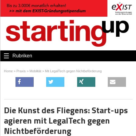
Rubriken
Home
>
Praxis
>
Mobilität
>
Mit LegalTech gegen Nichtbeförderung
Die Kunst des Fliegens: Start-ups
agieren mit LegalTech gegen
Nichtbeförderung