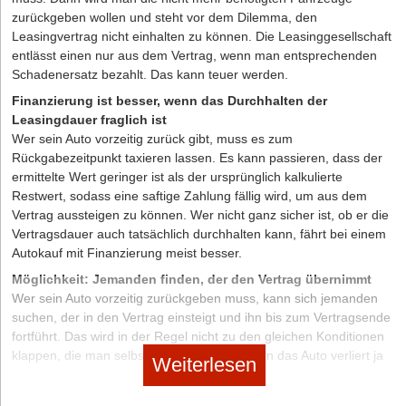
zurückgeben wollen und steht vor dem Dilemma, den
Seite 2 von 2
Leasingvertrag nicht einhalten zu können. Die Leasinggesellschaft
Per Sparkurs zum Firmenwagen
entlässt einen nur aus dem Vertrag, wenn man entsprechenden
Leasingrückläufer
Schadenersatz bezahlt. Das kann teuer werden.
Finanzierung ist besser, wenn das Durchhalten der
Leasingdauer fraglich ist
Wer sein Auto vorzeitig zurück gibt, muss es zum
Hat Ihnen der Artikel gefallen?
Rückgabezeitpunkt taxieren lassen. Es kann passieren, dass der
ermittelte Wert geringer ist als der ursprünglich kalkulierte
Dann melden Sie sich kostenlos für unseren
Newsletter
an, um
Restwert, sodass eine saftige Zahlung fällig wird, um aus dem
exklusive Inhalte zu erhalten.
Vertrag aussteigen zu können. Wer nicht ganz sicher ist, ob er die
Vertragsdauer auch tatsächlich durchhalten kann, fährt bei einem
eintragen
Autokauf mit Finanzierung meist besser.
Möglichkeit: Jemanden finden, der den Vertrag übernimmt
Wer sein Auto vorzeitig zurückgeben muss, kann sich jemanden
suchen, der in den Vertrag einsteigt und ihn bis zum Vertragsende
fortführt. Das wird in der Regel nicht zu den gleichen Konditionen
klappen, die man selbst bekommen hat, denn das Auto verliert ja
Weiterlesen
im ersten Jahr am meisten an Wert. Das kommt aber immer noch
Diese Artikel könnten Sie auch interessieren:
günstiger, als den Vertrag aufzulösen und die verlangte