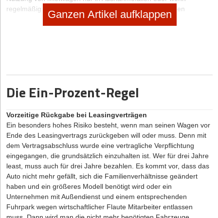
regelmäßig wechselnd ganz verschiedene Fahrzeugtypen
Ganzen Artikel aufklappen
gebraucht werden.
Vorteil der Anmietung ist die fehlende Kapitalbindung und die
große Flexibilität. Die bieten auch verschiedene Car-Sharing-
Anbieter, bei denen auch Firmen Kunden werden können. Hierbei
legt man die Nutzungszeit vorher über Internet oder Telefon fest
und kann dann (fast) sicher sein, das gewünschte Fahrzeug auch
vorzufinden. Lediglich in manchen Ballungsräumen können Car-
Die Ein-Prozent-Regel
Sharing-Fahrzeuge für spontane Fahrten ohne Voranmeldung
genutzt werden. Car-Sharing bietet sich gerade für Unternehmer
an, die viel mit Flugzeug oder Bahn unterwegs sind und jeweils vor
Vorzeitige Rückgabe bei Leasingverträgen
Ort mobil sein möchten.
Ein besonders hohes Risiko besteht, wenn man seinen Wagen vor
Ende des Leasingvertrags zurückgeben will oder muss. Denn mit
Fazit
dem Vertragsabschluss wurde eine vertragliche Verpflichtung
Es gibt viele Wege, um günstig an einen Firmenwagen zu
eingegangen, die grundsätzlich einzuhalten ist. Wer für drei Jahre
kommen. Einrechnen sollte man dies bei Kapitalbedarfsplanungen,
least, muss auch für drei Jahre bezahlen. Es kommt vor, dass das
und je nach Option die steuerlichen Auswirkungen im Blick
Auto nicht mehr gefällt, sich die Familienverhältnisse geändert
behalten. Das gilt auch für eine eventuelle Privatnutzung des
haben und ein größeres Modell benötigt wird oder ein
Autos, die anhand von Fahrtenbuch und Listenpreis des
Unternehmen mit Außendienst und einem entsprechenden
Fahrzeugs ermittelt werden kann.
Fuhrpark wegen wirtschaftlicher Flaute Mitarbeiter entlassen
muss. Dann wird man die nicht mehr benötigten Fahrzeuge