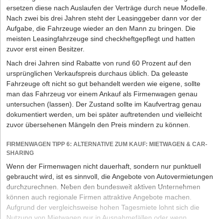
ersetzen diese nach Auslaufen der Verträge durch neue Modelle.
Nach zwei bis drei Jahren steht der Leasinggeber dann vor der
Aufgabe, die Fahrzeuge wieder an den Mann zu bringen. Die
meisten Leasingfahrzeuge sind checkheftgepflegt und hatten
zuvor erst einen Besitzer.
Nach drei Jahren sind Rabatte von rund 60 Prozent auf den
ursprünglichen Verkaufspreis durchaus üblich. Da geleaste
Fahrzeuge oft nicht so gut behandelt werden wie eigene, sollte
man das Fahrzeug vor einem Ankauf als Firmenwagen genau
untersuchen (lassen). Der Zustand sollte im Kaufvertrag genau
dokumentiert werden, um bei später auftretenden und vielleicht
zuvor übersehenen Mängeln den Preis mindern zu können.
FIRMENWAGEN TIPP 6: ALTERNATIVE ZUM KAUF: MIETWAGEN & CAR-
SHARING
Wenn der Firmenwagen nicht dauerhaft, sondern nur punktuell
gebraucht wird, ist es sinnvoll, die Angebote von Autovermietungen
durchzurechnen. Neben den bundesweit aktiven Unternehmen
können auch regionale Firmen attraktive Angebote machen.
Aufgrund der vergleichsweise hohen Tagesmiete lohnt sich die
Nutzung von Mietwagen nur in Ausnahmefällen oder wenn