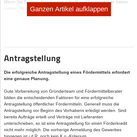
Wenn Sie Fragen, Anregungen oder Korrekturvorschläge haben,
Ganzen Artikel aufklappen
nutzen Sie unsere Kommentarfunktion.
Hat Ihnen der Artikel gefallen?
Dann melden Sie sich kostenlos für unseren
Newsletter
an, um
exklusive Inhalte zu erhalten.
Antragstellung
eintragen
Die erfolgreiche Antragstellung eines Fördermittels erfordert
eine genaue Planung.
Gute Vorbereitung von Gründerteam und Fördermittelberater
bilden die entscheidenden Faktoren für eine erfolgreiche
Antragstellung öffentlicher Fördermitteln. Generell muss die
Antragstellung vor Beginn des Vorhabens erledigt werden. Sind
bereits Aufträge erteilt und Verträge mit Lieferanten
unterschrieben, so ist eine Antragstellung für einen Förderkredit
nicht mehr möglich. Die vorherige Anmeldung des Gewerbes
hingegen ist i.d.R. noch kein K.o.-Kriterium.