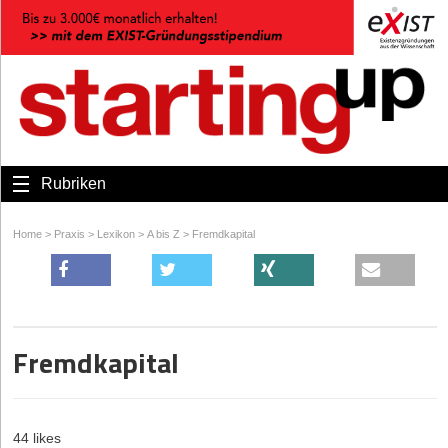
Rubriken
Home
>
Praxis
>
Lexikon
>
A bis Z
>
Fremdkapital
Fremdkapital
44 likes