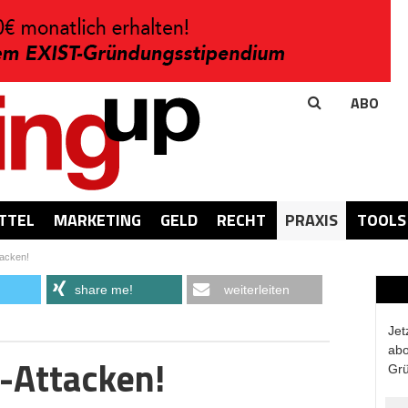
ABO
TTEL
MARKETING
GELD
RECHT
PRAXIS
TOOLS
acken!
share me!
weiterleiten
Jet
abo
-Attacken!
Grü