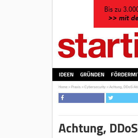
IDEEN
GRÜNDEN
FÖRDERMI
Home
>
Praxis
>
Cybersecurity
>
Achtung, DDoS-Att
Achtung, DDoS