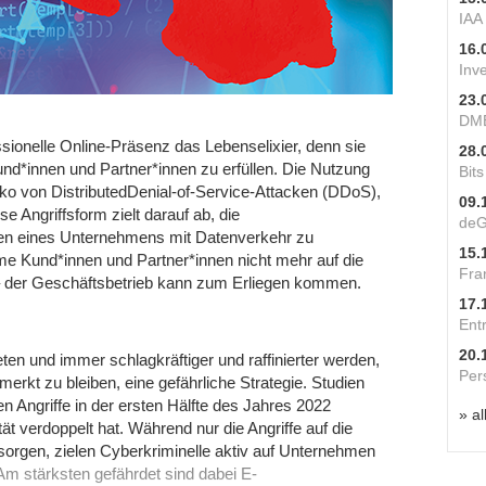
IAA
16.
Inv
23.
DME
essionelle Online-Präsenz das Lebenselixier, denn sie
28.
und*innen und Partner*innen zu erfüllen. Die Nutzung
Bit
iko von Distributed­Denial-of-Service-Attacken (DDoS),
09.
se Angriffsform zielt darauf ab, die
deG
en eines Unternehmens mit Datenverkehr zu
15.
ime Kund*innen und Partner*innen nicht mehr auf die
Fra
 der Geschäftsbetrieb kann zum Erliegen kommen.
17.
Ent
20.
en und immer schlagkräftiger und raffinierter werden,
Per
erkt zu bleiben, eine gefährliche Strategie. Studien
n Angriffe in der ersten Hälfte des Jahres 2022
» al
ität verdoppelt hat. Während nur die Angriffe auf die
orgen, zielen Cyberkriminelle aktiv auf Unternehmen
m stärksten gefährdet sind dabei E-