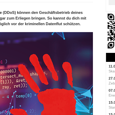
ffe (DDoS) können den Geschäftsbetrieb deines
 gar zum Erliegen bringen. So kannst du dich mit
ich vor der kriminellen Datenflut schützen.
11.
Skal
27.
Zeb
07.
Ene
15.
Star
15.