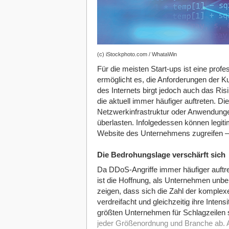
(c) iStockphoto.com / WhataWin
Für die meisten Start-ups ist eine prof
ermöglicht es, die Anforderungen der K
des Internets birgt jedoch auch das Ris
die aktuell immer häufiger auftreten. Die
Netzwerkinfrastruktur oder Anwendung
überlasten. Infolgedessen können legit
Website des Unternehmens zugreifen –
Die Bedrohungslage verschärft sich
Da DDoS-Angriffe immer häufiger auftret
ist die Hoffnung, als Unternehmen unbem
zeigen, dass sich die Zahl der komplexe
verdreifacht und gleichzeitig ihre Intens
größten Unternehmen für Schlagzeilen s
jeder Größenordnung und Branche ab. A