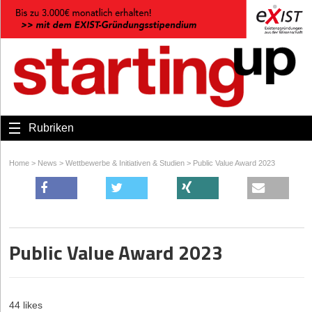
Rubriken
Home
>
News
>
Wettbewerbe & Initiativen & Studien
>
Public Value Award 2023
Public Value Award 2023
44 likes