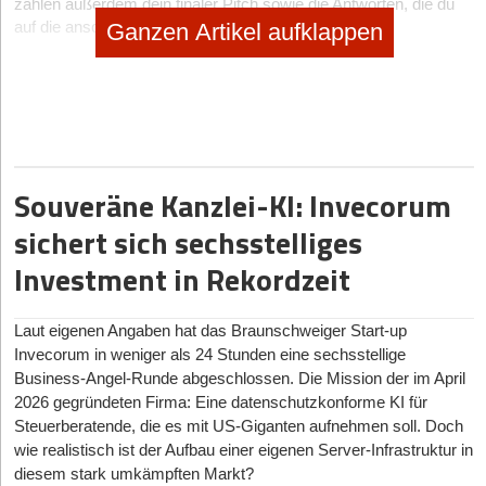
zählen außerdem dein finaler Pitch sowie die Antworten, die du
auf die anschließenden Fragen geben kannst.
Ganzen Artikel aufklappen
Hier findest du
wichtige FAQ zur Teilnahme am Public Value
Award
Bewirb dich jetzt
für den Public Value Award –
Bewerbungsschluss ist der 30. Juni 2023
Die Awardverleihung findet statt am 19.10.2023 in Leipzig
Souveräne Kanzlei-KI: Invecorum
Hat Ihnen der Artikel gefallen?
sichert sich sechsstelliges
Investment in Rekordzeit
Dann melden Sie sich kostenlos für unseren
Newsletter
an, um
exklusive Inhalte zu erhalten.
Laut eigenen Angaben hat das Braunschweiger Start-up
eintragen
Invecorum in weniger als 24 Stunden eine sechsstellige
Business-Angel-Runde abgeschlossen. Die Mission der im April
2026 gegründeten Firma: Eine datenschutzkonforme KI für
Steuerberatende, die es mit US-Giganten aufnehmen soll. Doch
wie realistisch ist der Aufbau einer eigenen Server-Infrastruktur in
diesem stark umkämpften Markt?