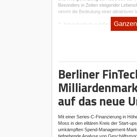
Besonders in Zeiten steigender Lebensh
nimmt die Bedeutung einer attraktiven V
Ganzen 
2. Jobsicherheit und finanzielle Stab
57 Prozent der Beschäftigten legen groß
bietet nicht nur finanzielle Stabilität, 
private und berufliche Pläne langfristig 
Unsicherheit oder globaler Krisen sind 
Gewissheit, in einem stabilen Arbeitsumf
der Belegschaft. Die finanzielle Stabili
Berliner FinTe
denn sie ist die Basis für die Sicherheit
Unternehmen kann nicht nur in Krisenze
Milliardenmark
die Zukunft schaffen.
auf das neue U
3. Entfernung und Erreichbarkeit des
Eine gute Work-Life-Balance beginnt für
in Deutschland der befragten Arbeitnehm
Mit einer Series-C-Finanzierung in Höhe
große Rolle bei der Jobwahl. Ein kurze
Moss in den elitären Kreis der Start-ups
reduziert Stress und spart wertvolle Zeit
umkämpften Spend-Management-Markt be
werden kann. Arbeitnehmende bevorzug
tiefgehende Analyse von Geschäftsmodel