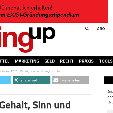
ABO
TTEL
MARKETING
GELD
RECHT
PRAXIS
TOOLS
>
Jobwahl 2025: Gehalt, Sinn und Teamgeist zählen
share me!
weiterleiten
Jet
abo
Gehalt, Sinn und
Grü