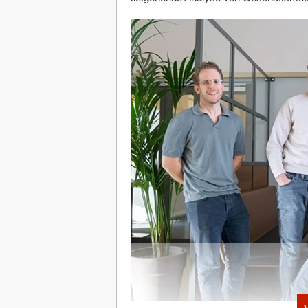
zum Wohnort liegen oder gut öffentlich
Aber auch flexible Arbeitsmodelle wie 
Rolle. Sie ermöglichen es Unternehmen,
zu gewinnen, da tägliches Pendeln nicht
den Arbeitsweg auf ein Minimum reduz
Anwesenheit oder die Zusammenarbeit im 
Arbeitsplätze attraktiver und fördert zu
Privatleben.
4. Arbeitsatmosphäre und soziales U
Eine positive Arbeitsatmosphäre ist für
entscheidendes Kriterium bei der Wahl
sowie gute Beziehungen zu Kolleg*inne
am Arbeitsplatz bei. Teamgeist, gegens
schaffen ein Umfeld, in dem sich Mitarbe
können.
Das Betriebsklima beeinflusst nicht nur
langfristige Bindung an das Unternehmen
und steigert die Produktivität.