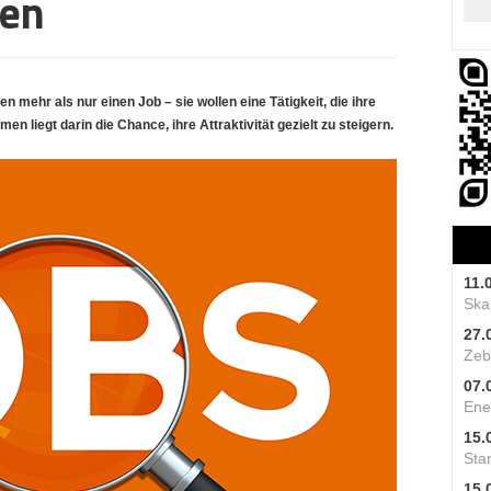
len
 mehr als nur einen Job – sie wollen eine Tätigkeit, die ihre
en liegt darin die Chance, ihre Attraktivität gezielt zu steigern.
11.
Skal
27.
Zeb
07.
Ene
15.
Star
15.