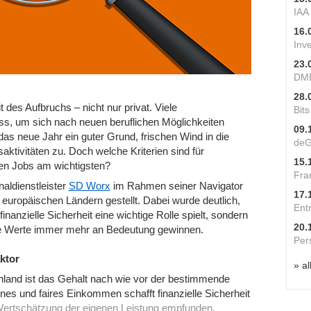
IAA
16.
Inv
23.
DME
28.
it des Aufbruchs – nicht nur privat. Viele
Bit
ss, um sich nach neuen beruflichen Möglichkeiten
09.
s neue Jahr ein guter Grund, frischen Wind in die
deG
ktivitäten zu. Doch welche Kriterien sind für
15.
en Jobs am wichtigsten?
Fra
aldienstleister
SD Worx
im Rahmen seiner Navigator
17.
 europäischen Ländern gestellt. Dabei wurde deutlich,
Ent
finanzielle Sicherheit eine wichtige Rolle spielt, sondern
20.
he Werte immer mehr an Bedeutung gewinnen.
Per
ktor
» al
hland ist das Gehalt nach wie vor der bestimmende
es und faires Einkommen schafft finanzielle Sicherheit
 Wertschätzung der eigenen Leistung empfunden.