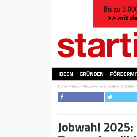
IDEEN
GRÜNDEN
FÖRDERMI
Home
>
News
>
Wettbewerbe & Initiativen & Studien
Jobwahl 2025: 