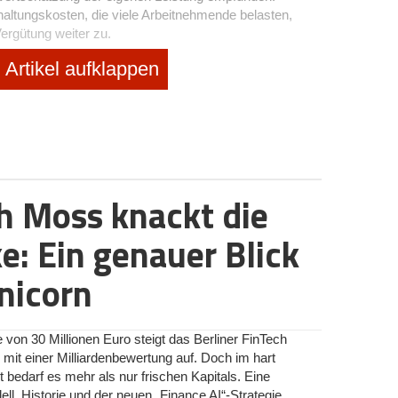
altungskosten, die viele Arbeitnehmende belasten,
ergütung weiter zu.
Artikel aufklappen
ilität des Unternehmens
en Wert auf einen sicheren Arbeitsplatz. Denn dieser
sondern auch emotionale Sicherheit und die Möglichkeit,
zu verwirklichen. Gerade in Zeiten wirtschaftlicher
Arbeitsplätze mit Jobsicherheit besonders gefragt. Die
eld tätig zu sein, schafft Vertrauen und Zufriedenheit in
tät des Unternehmens spielt dabei eine zentrale Rolle,
ch Moss knackt die
 des Arbeitsplatzes. Ein wirtschaftlich gesundes
iten verlässlich agieren, sondern auch Perspektiven für
e: Ein genauer Blick
nicorn
 Arbeitsplatzes
 viele bereits auf dem Weg zur Arbeit. Für 45,2 Prozent
er*innen spielt die Entfernung zum Arbeitsplatz eine
 von 30 Millionen Euro steigt das Berliner FinTech
r und unkompliziert zu bewältigender Arbeitsweg
 mit einer Milliardenbewertung auf. Doch im hart
, die für persönliche Aktivitäten oder die Familie genutzt
darf es mehr als nur frischen Kapitals. Eine
en Unternehmen, die entweder in unmittelbarer Nähe
l, Historie und der neuen „Finance AI“-Strategie.