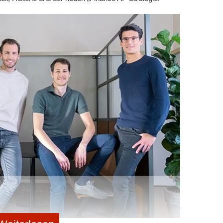
 oder mit dem Auto gut angebunden sind.
Remote Work oder Gleitzeit spielen eine immer größere
 auch Talente aus weiter entfernten Regionen für sich
 mehr zwingend erforderlich ist. Mitarbeitende können
ieren und nur dann ins Büro kommen, wenn persönliche
Team erforderlich ist. Diese Flexibilität macht
gleich eine bessere Vereinbarkeit von Beruf und
mfeld
 44,4 Prozent der Arbeitnehmer*innen ein
 des Arbeitgebenden. Ein angenehmes Betriebsklima
n und Vorgesetzten tragen maßgeblich zur Zufriedenheit
eitige Unterstützung und eine offene Kommunikation
itende wohlfühlen und ihr Potenzial voll entfalten
 das tägliche Wohlbefinden, sondern auch die
. Ein respektvolles Miteinander fördert die Motivation