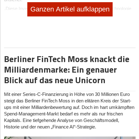
Ganzen Artikel aufklappen
„Diese Investition wird es uns ermöglichen, unsere Technologie
weiterzuentwickeln und international zu expandieren. Nachdem
wir unseren Erfolg auf dem deutschen Markt unter Beweis
gestellt haben, möchten wir die globalen gesundheitlichen
Herausforderungen angehen und unsere innovativen Lösungen
einem breiteren Publikum zugänglich machen", sagt
Dr.
Friderike Bruchmann, Mitbegründerin und CEO von XO Life.
Berliner FinTech Moss knackt die
ImpactMonitor™: Meta-Plattform für digitale
Milliardenmarke: Ein genauer
Patient*innenunterstützung
Blick auf das neue Unicorn
XO Life
mit Sitz im Münchner Technologiezentrum
MTZ
, hat eine
Meta-Plattform entwickelt, die als digitale Begleiterin für
Patient*innen in Bezug auf ihre Medikamente, Produkte,
Mit einer Series-C-Finanzierung in Höhe von 30 Millionen Euro
Therapien und Krankheiten dient. Die Plattform versorgt
steigt das Berliner FinTech Moss in den elitären Kreis der Start-
Patient*innen mit verifizierten medizinischen Informationen,
ups mit einer Milliardenbewertung auf. Doch im hart umkämpften
sammelt Feedback, sogenannte von Patient*innen berichtete
Spend-Management-Markt bedarf es mehr als nur frischen
Ergebnisse, bietet reale Einblicke von anderen Betroffenen und
Kapitals. Eine tiefgehende Analyse von Geschäftsmodell,
ermöglicht Austausch sowie medizinische Unterstützung.
Historie und der neuen „Finance AI“-Strategie.
Pharma- und MedTech-Hersteller*innen sowie andere
Akteur*innen des Gesundheitswesens bieten spezifische