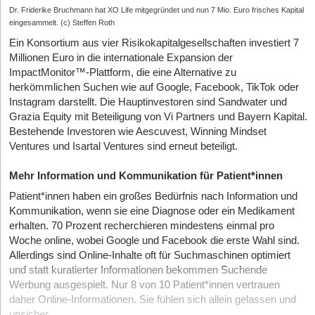
Dr. Friderike Bruchmann hat XO Life mitgegründet und nun 7 Mio. Euro frisches Kapital
eingesammelt. (c) Steffen Roth
Ein Konsortium aus vier Risikokapitalgesellschaften investiert 7
Millionen Euro in die internationale Expansion der
ImpactMonitor™-Plattform, die eine Alternative zu
herkömmlichen Suchen wie auf Google, Facebook, TikTok oder
Instagram darstellt. Die Hauptinvestoren sind Sandwater und
Grazia Equity mit Beteiligung von Vi Partners und Bayern Kapital.
Bestehende Investoren wie Aescuvest, Winning Mindset
Ventures und Isartal Ventures sind erneut beteiligt.
Mehr Information und Kommunikation für Patient*innen
Patient*innen haben ein großes Bedürfnis nach Information und
Kommunikation, wenn sie eine Diagnose oder ein Medikament
erhalten. 70 Prozent recherchieren mindestens einmal pro
Woche online, wobei Google und Facebook die erste Wahl sind.
Allerdings sind Online-Inhalte oft für Suchmaschinen optimiert
und statt kuratierter Informationen bekommen Suchende
Werbung ausgespielt. Nur 8 von 10 Patient*innen vertrauen
daher Online-Informationen. Sie fühlen sich allein gelassen und
unsicher.