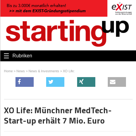
Rubriken
Home
>
News
>
News & Investments
>
XO Life:
XO Life: Münchner MedTech-
Start-up erhält 7 Mio. Euro