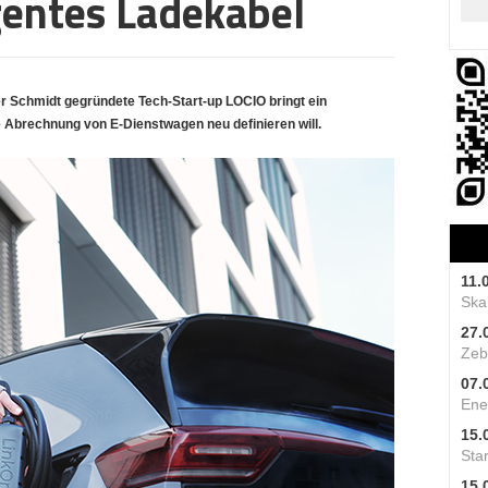
igentes Ladekabel
 Schmidt gegründete Tech-Start-up LOCIO bringt ein
ie Abrechnung von E-Dienstwagen neu definieren will.
11.
Skal
27.
Zeb
07.
Ene
15.
Star
15.