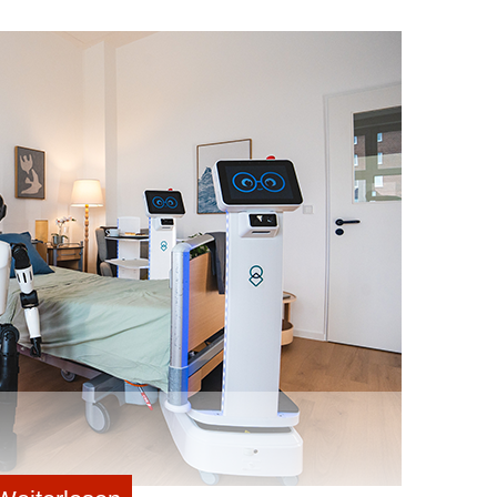
ssieren:
 dem Algorithmus oder Neustart in die
nited Robotics Group eröffnet Real-Labor im
Media-Hoffnung
e Milliardenmarke: Ein genauer Blick auf das