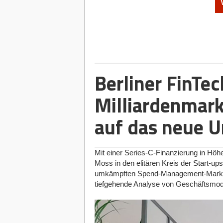
Vier Robotik-Systeme werden im URG-Robotik-Training
Mobile, uMe, uServe und uLog (v.l.n.r.) © United Rob
Robotik-Start-ups leiden häufig an ders
perfekt unter kontrollierten Laborbedin
Kliniken.
Die United Robotics Group
(UR
Gelsenkirchen bezieht das Unternehme
ehemaligen Notfall- und Intensivstation 
Berliner FinTe
mit der KERN Katholische Einrichtunge
Labor.
Milliardenmark
Die Vision dahinter ist pragmatisch: A
Materialtransport oder der Servicerobo
auf das neue U
trainiert werden. Bemerkenswertes Detail
erhalten, um das autonome Passieren 
Bettentransport realistisch zu erproben. 
Mit einer Series-C-Finanzierung in Höhe
solches Umfeld Gold wert.
Moss in den elitären Kreis der Start-ups
umkämpften Spend-Management-Markt be
Pivot und Neuanfang: Die Köpfe hin
tiefgehende Analyse von Geschäftsmodel
Um die aktuelle Marktpositionierung zu v
Unternehmens. Wassim Saeidi, Gründer
GmbH ins Leben. 2021 folgte die Umstr