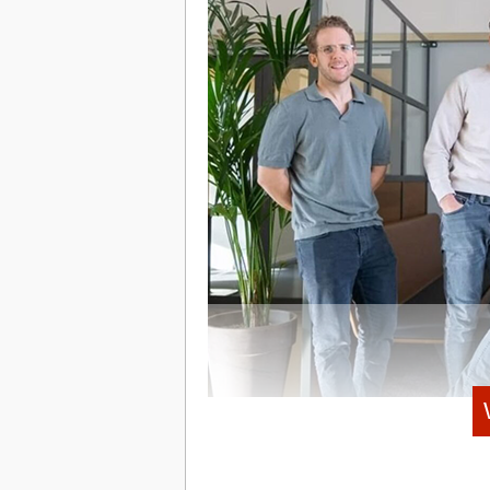
Im Jahr 2025 vollzog das Unternehmen 
die Patent- sowie Markenrechte sämtlic
Dach der Holding kompromisslos auf K
Servicebereich.
Verstärkt wird Saeidi durch Kerstin W
von Siemens Healthineers bringt wertv
verfolgen sie das Ziel, den grassiere
Automatisierung abzufedern. Das techni
gemeinsam mit dem Fraunhofer-Institut
ganzer Roboterflotten erlaubt.
StartingUp Deep Dive: Das URG-Portf
Am Standort Gelsenkirchen werden derz
vorbereitet:
uLab Mobile:
Mobiler Servi
Transport).
uLog:
Autonomes Logistiksy
uServe:
Vielseitiger Servic
Das Moss-Gründerteam Ante Spittler, Anton Rummel
Auslieferungen.
Das Marktumfeld für Wagniskapital in D
uMe:
Humanoider Assistenzro
rau. Eine viel zitierte „Funding-Winte