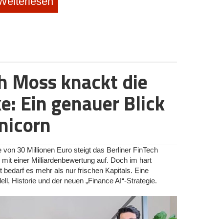
Weiterlesen
szentrum für den Einsatz in Klinik, Labor und Pflege vorbereitet: uLab
otics Group
elben Kinderkrankheit: Ihre Produkte funktionieren
gungen, scheitern jedoch am chaotischen Alltag von
G) zieht daraus eine radikale Konsequenz: In
n eine 400 Quadratmeter große Fläche auf der
des St. Josef-Hospitals. In strategischer Partnerschaft
ch Moss knackt die
n Ruhrgebiet Nord GmbH entsteht dort ein Praxis-
e: Ein genauer Blick
utonome Logistiksysteme wie der
uLog
für den
ter
uServe
sollen unter authentischen Klinikbedingungen
nicorn
: Sogar eine elektrische Flügeltür blieb im Flur
von Engpässen sowie den automatisierten
Für die Produktiteration (Product-Market-Fit) ist ein
 von 30 Millionen Euro steigt das Berliner FinTech
 mit einer Milliardenbewertung auf. Doch im hart
darf es mehr als nur frischen Kapitals. Eine
ter der URG
l, Historie und der neuen „Finance AI“-Strategie.
erstehen, lohnt ein Blick auf die Historie des
 und heutiger CEO, rief bereits 2014 die WS System
ukturierung zur
United Robotics Health & Food GmbH
.