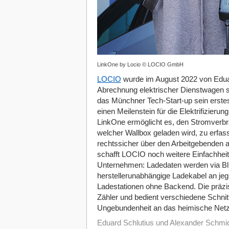
LinkOne by Locio © LOCIO GmbH
LOCIO
wurde im August 2022 von Eduar
Abrechnung elektrischer Dienstwagen so
das Münchner Tech-Start-up sein erstes
einen Meilenstein für die Elektrifizieru
LinkOne ermöglicht es, den Stromverb
welcher Wallbox geladen wird, zu erfa
rechtssicher über den Arbeitgebenden 
schafft LOCIO noch weitere Einfachheit
Unternehmen: Ladedaten werden via Bl
herstellerunabhängige Ladekabel an jeg
Ladestationen ohne Backend. Die präz
Zähler und bedient verschiedene Schni
Ungebundenheit an das heimische Netz
Eduard Schlutius und Alexander Schmi