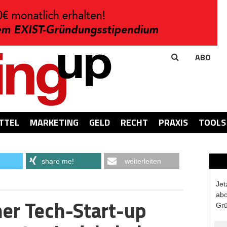
ABO
TTEL
MARKETING
GELD
RECHT
PRAXIS
TOOLS
share me!
weiterleiten
Jet
abo
er Tech-Start-up
Grü