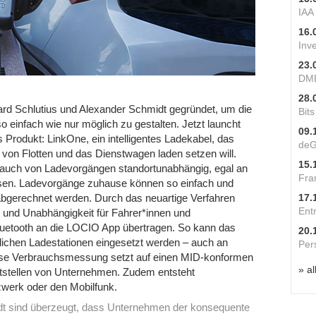
IAA
16.
Inv
23.
DME
28.
d Schlutius und Alexander Schmidt gegründet, um die
Bit
 einfach wie nur möglich zu gestalten. Jetzt launcht
09.
 Produkt: LinkOne, ein intelligentes Ladekabel, das
deG
ng von Flotten und das Dienstwagen laden setzen will.
15.
rauch von Ladevorgängen standortunabhängig, egal an
Fra
ssen. Ladevorgänge zuhause können so einfach und
17.
abgerechnet werden. Durch das neuartige Verfahren
Ent
 und Unabhängigkeit für Fahrer*innen und
uetooth an die LOCIO App übertragen. So kann das
20.
lichen Ladestationen eingesetzt werden – auch an
Per
ise Verbrauchsmessung setzt auf einen MID-konformen
» al
ttstellen von Unternehmen. Zudem entsteht
werk oder den Mobilfunk.
dt sind überzeugt, dass Unternehmen der konsequente