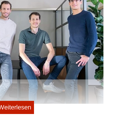
schließlich einen entscheidenden Pivot: Es übernahm
her Produktserien und fokussiert sich seither unter dem
I-gestützte Lösungen im Gesundheits- und
agner als Co-CEO und COO. Die frühere Top-Managerin
olle Branchenerfahrung in das Start-up ein. Gemeinsam
nden Fachkräftemangel im Gesundheitswesen durch
sche Rückgrat bildet die KI-Plattform
uGo+
, die
 entwickelt wurde und die Workflow-Orchestrierung
olio im Test
eit vier zentrale Systeme auf den Praxiseinsatz
ce-Roboter für klinische Labore (Probenhandling,
stem für den internen Wäsche- und Materialtransport.
Weiterlesen
eroboter für Wegeführung, Informationsbereitstellung und
, Ferdinand Meyer und Stephan Haslebacher © Nufin GmbH
eutschland galt in den vergangenen zwei Jahren als
boter für sprachbasierte Interaktionen in der Pflege
r“-Phase dämpfte die Euphorie, große Wachstumsrunden