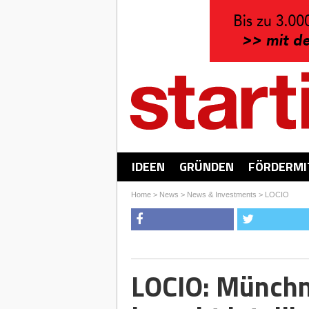
IDEEN
GRÜNDEN
FÖRDERMI
Home
>
News
>
News & Investments
>
LOCIO
LOCIO: Münchn