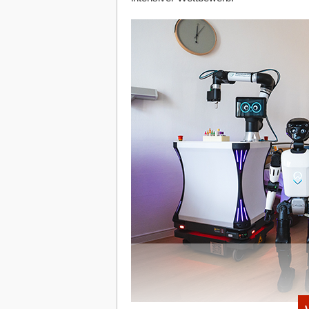
Diese Artikel könnten Sie auch intere
07.08.2026
|
Strategien
Selbständig mit Ü50: Flucht vor
Freiheit?
06.08.2026
|
News & Investments
Vom Hype zur harten Realität: U
Ruhrgebiet
06.08.2026
|
Gründerstorys
Reflip: Die europäische Social-
06.08.2026
|
News & Investments
Berliner FinTech Moss knackt di
neue Unicorn