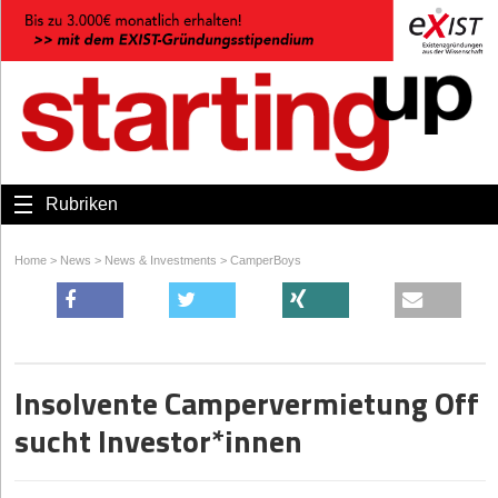
Rubriken
Home
>
News
>
News & Investments
>
CamperBoys
Insolvente Campervermietung Off
sucht Investor*innen