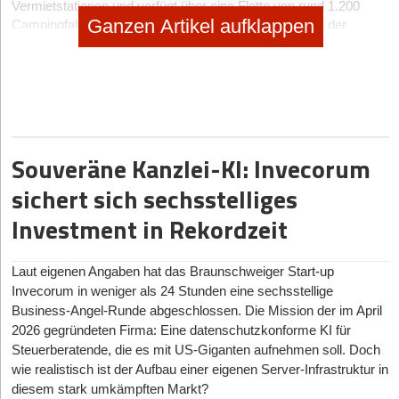
Vermietstationen und verfügt über eine Flotte von rund 1.200
Ganzen Artikel aufklappen
Campingfahrzeugen. Die gesamte Dienstleistung, von der
Vermietung bis hin zur Reiseplanung, ist dank eigens
entwickelter Software hoch digitalisiert und auf maximale
Kundenzufriedenheit ausgerichtet. Aufgrund veränderter
Marktgegebenheiten arbeitete das Unternehmen bereits seit
2022 an einem Umbau des Geschäftsmodells – weg von
eigenem Fuhrpark und hin zu einem Asset-Light-Modell mit einer
Mietflotte von externen Systempartnern.
Souveräne Kanzlei-KI: Invecorum
Entsprechend ist Off inzwischen ein Travel-Unternehmen, das
sichert sich sechsstelliges
über die Campervermietung hinaus individuelle Routenplanung
Investment in Rekordzeit
durch den Off Guide ermöglicht. Mit einer eigenen, innovativen
Vermiet-Software sorgt Off für einfache und effiziente Abläufe bei
der Vermietung und Kund*innenbetreuung.
Laut eigenen Angaben hat das Braunschweiger Start-up
Invecorum in weniger als 24 Stunden eine sechsstellige
Marktveränderungen und finanzielle Herausforderungen
Business-Angel-Runde abgeschlossen. Die Mission der im April
Das ursprüngliche Geschäftsmodell des Unternehmens ist
2026 gegründeten Firma: Eine datenschutzkonforme KI für
aufgrund gestiegener Einkaufspreise, hoher Finanzierungskosten
Steuerberatende, die es mit US-Giganten aufnehmen soll. Doch
und sinkender Restwerte im Markt stark unter Druck geraten.
wie realistisch ist der Aufbau einer eigenen Server-Infrastruktur in
Nicht nur die Geschäftsführung, sondern auch
diesem stark umkämpften Markt?
Bestandsinvestor*innen haben bis zuletzt an eine größere