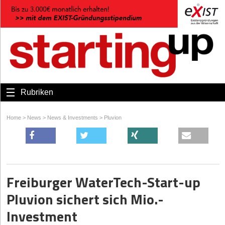
Rubriken
Home
>
News
>
News & Investments
>
Pluvion
Freiburger WaterTech-Start-up
Pluvion sichert sich Mio.-
Investment