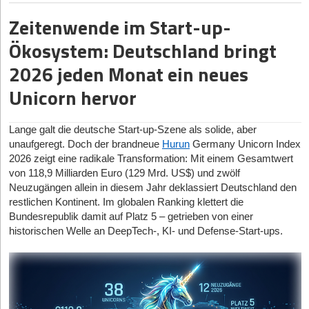
jährlich rund 150 Milliarden Ladungsträger-Übergänge an, die in
Informationsbereitstellung und Auslieferungen.
Zeitenwende im Start-up-
der Praxis häufig noch händisch gebucht und über E-Mail-
uMe:
Humanoider Assistenzroboter für
Verkehr abgestimmt würden.
Ökosystem: Deutschland bringt
sprachbasierte Interaktionen in der Pflege (vorgestellt
auf der CES 2026).
Das Dortmunder Start-up
Loopario
(ehem.
Logistikbude
) setzt
2026 jeden Monat ein neues
hier mit einem sogenannten Load Carrier Management System
Unicorn hervor
(LCMS) an. Diese Softwarelösung solle als zusätzlicher
Datenlayer in bestehende IT-Infrastrukturen von Unternehmen
integriert werden. Ziel des Produktes sei es, manuelle
Lange galt die deutsche Start-up-Szene als solide, aber
Buchungen sowie langwierige Abstimmungsprozesse auf
unaufgeregt. Doch der brandneue
Hurun
Germany Unicorn Index
digitalem Wege zu automatisieren.
2026 zeigt eine radikale Transformation: Mit einem Gesamtwert
Kern-Features
von 118,9 Milliarden Euro (129 Mrd. US$) und zwölf
Neuzugängen allein in diesem Jahr deklassiert Deutschland den
Das System ist nach Unternehmensangaben auf die digitale
restlichen Kontinent. Im globalen Ranking klettert die
Verwaltung von Paletten und Behältern entlang internationaler
Bundesrepublik damit auf Platz 5 – getrieben von einer
Lieferketten ausgelegt.
historischen Welle an DeepTech-, KI- und Defense-Start-ups.
Die Software automatisiere das Zusammenführen und
Abstimmen von Tauschvorgängen zwischen verschiedenen
Partnerunternehmen. Das Unternehmen nutzt dafür unter
anderem KI-gestützte Ansätze, um externe Belege
automatisiert in die Buchungssysteme zu überführen.
Mitglieder des URG-Managements eröffnen Robotik-Trainingszentrum in