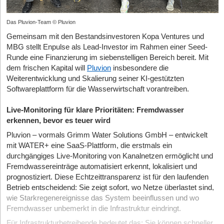
Das Pluvion-Team © Pluvion
Gemeinsam mit den Bestandsinvestoren Kopa Ventures und
MBG stellt Enpulse als Lead-Investor im Rahmen einer Seed-
Runde eine Finanzierung im siebenstelligen Bereich bereit. Mit
dem frischen Kapital will
Pluvion
insbesondere die
Weiterentwicklung und Skalierung seiner KI-gestützten
Softwareplattform für die Wasserwirtschaft vorantreiben.
Live-Monitoring für klare Prioritäten: Fremdwasser
erkennen, bevor es teuer wird
Pluvion – vormals Grimm Water Solutions GmbH – entwickelt
mit WATER+ eine SaaS-Plattform, die erstmals ein
durchgängiges Live-Monitoring von Kanalnetzen ermöglicht und
Fremdwassereinträge automatisiert erkennt, lokalisiert und
prognostiziert. Diese Echtzeittransparenz ist für den laufenden
Betrieb entscheidend: Sie zeigt sofort, wo Netze überlastet sind,
wie Starkregenereignisse das System beeinflussen und wo
Fremdwasser unbemerkt in die Infrastruktur eindringt.
Für Infrastrukturbetreibende bedeutet das: Sie können schneller