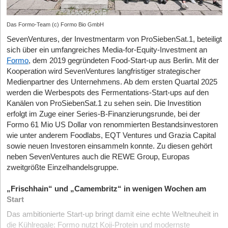
Das Formo-Team (c) Formo Bio GmbH
SevenVentures, der Investmentarm von ProSiebenSat.1, beteiligt
sich über ein umfangreiches Media-for-Equity-Investment an
Formo
, dem 2019 gegründeten Food-Start-up aus Berlin. Mit der
Kooperation wird SevenVentures langfristiger strategischer
Medienpartner des Unternehmens. Ab dem ersten Quartal 2025
werden die Werbespots des Fermentations-Start-ups auf den
Kanälen von ProSiebenSat.1 zu sehen sein. Die Investition
erfolgt im Zuge einer Series-B-Finanzierungsrunde, bei der
Formo 61 Mio US Dollar von renommierten Bestandsinvestoren
wie unter anderem Foodlabs, EQT Ventures und Grazia Capital
sowie neuen Investoren einsammeln konnte. Zu diesen gehört
neben SevenVentures auch die REWE Group, Europas
zweitgrößte Einzelhandelsgruppe.
„Frischhain“ und „Camembritz“ in wenigen Wochen am
Start
Das ambitionierte Start-up bringt damit eine echte Weltneuheit in
die Kühlregale: Formo nutzt Koji-Protein und modernste