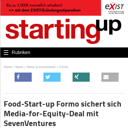
Rubriken
Home
>
News
>
News & Investments
>
Formo
Food-Start-up Formo sichert sich
Media-for-Equity-Deal mit
SevenVentures