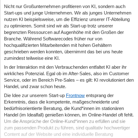
Nicht nur Großunternehmen profitieren von KI, sondern auch
Start-ups und junge Unternehmen. Wir als junges Unternehmen
nutzen KI beispielsweise, um die Effizienz unserer IT-Abteilung
zu optimieren. Somit sind wir als Start-up trotz unserer
begrenzten Ressourcen auf Augenhöhe mit den Großen der
Branche. Während Softwarecodes früher nur von
hochqualifizierten Mitarbeitenden mit hohen Gehältern
geschrieben werden konnten, übernimmt das bei uns heute
zumindest teilweise eine KI.
In der Interaktion mit den Verbrauchenden entfaltet KI aber ihr
wirkliches Potenzial. Egal ob im After-Sales, also im Customer
Service, oder im Bereich Pre-Sales – es gilt: KI revolutioniert den
Handel, und zwar schon heute.
Die Idee zur unserem Start-up
Frontnow
entsprang der
Erkenntnis, dass die kompetente, maßgeschneiderte und
bedürfnisorientierte Beratung, die Kund*innen im stationären
Handel (im Idealfall) genießen können, im Online-Handel oft fehlt.
Um die Ansprüche der Online-Kund*innen zu erfüllen und sie
zum passenden Produkt zu führen, sind qualitativ hochwertiger
Content auf der Website und eine individuelle Beratung