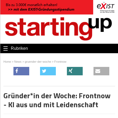
Rubriken
Home
>
News
>
gruender-der-woche
>
Frontnow
Gründer*in der Woche: Frontnow
- KI aus und mit Leidenschaft