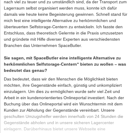
nach viel zu teuer und zu umständlich sind, da der Transport zum
Lagerraum selbst organisiert werden muss, konnte ich dafür
damals wie heute keine Begeisterung gewinnen. Schnell stand für
mich fest eine intelligente Alternative zu herkömmlichen und
überteuerten Selfstorage-Centern zu entwickeln. Ich fasste den
Entschluss, dass theoretisch Gelernte in die Praxis umzusetzen
und gründete mit Hilfe diverser Experten aus verschiedensten
Branchen das Unternehmen SpaceButler.
Sie sagen, mit SpaceButler eine intelligente Alternative zu
herkömmlichen Selfstorage-Centern“ bieten zu wollen – was
bedeutet das genau?
Das bedeutet, dass wir den Menschen die Möglichkeit bieten
möchten, ihre Gegenstände einfach, günstig und unkompliziert
einzulagern. Um dies zu ermöglichen wurde sehr viel Zeit und
Arbeit in ein kundenorientiertes Onlineportal investiert. Nach der
Buchung über das Onlineportal wird ein Wunschtermin mit dem
Kunden zur Abholung der Gegenstände vereinbart. Unsere
geschulten Umzugshelfer werden innerhalb von 24 Stunden die
Gegenstände abholen und in unsere sicheren Lagercenter
einlagern. Darüberhinaus bietet unsere Webseite eine