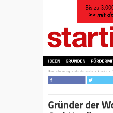
IDEEN
GRÜNDEN
FÖRDERMI
Home
>
News
>
gruender-der-woche
>
Gründer der
Gründer der W