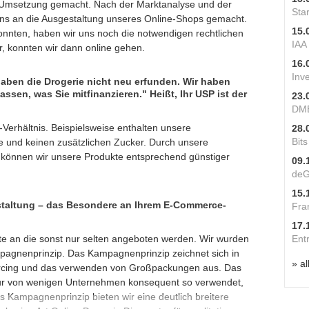
e Umsetzung gemacht. Nach der Marktanalyse und der
Star
ns an die Ausgestaltung unseres Online-Shops gemacht.
15.
onnten, haben wir uns noch die notwendigen rechtlichen
IAA
r, konnten wir dann online gehen.
16.
Inv
 haben die Drogerie nicht neu erfunden. Wir haben
ssen, was Sie mitfinanzieren." Heißt, Ihr USP ist der
23.
DME
Verhältnis. Beispielsweise enthalten unsere
28.
Bit
e und keinen zusätzlichen Zucker. Durch unsere
können wir unsere Produkte entsprechend günstiger
09.
deG
15.
staltung – das Besondere an Ihrem E-Commerce-
Fra
17.
kte an die sonst nur selten angeboten werden. Wir wurden
Ent
mpagnenprinzip. Das Kampagnenprinzip zeichnet sich in
» al
urcing und das verwenden von Großpackungen aus. Das
nur von wenigen Unternehmen konsequent so verwendet,
ins Kampagnenprinzip bieten wir eine deutlich breitere