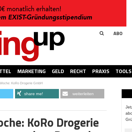
ABO
TTEL
MARKETING
GELD
RECHT
PRAXIS
TOOLS
 Woche: KoRo Drogerie GmbH
share me!
weiterleiten
Jet
abo
oche: KoRo Drogerie
Grü