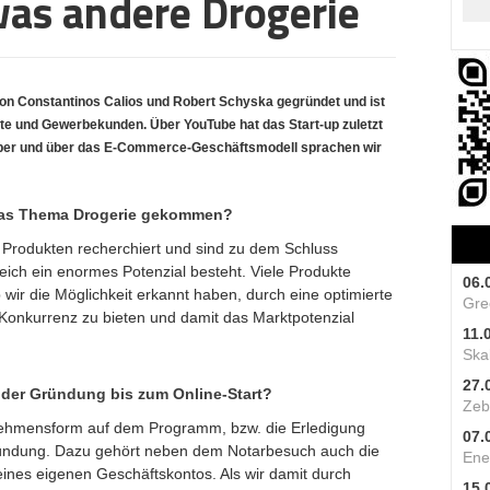
as andere Drogerie
n Constantinos Calios und Robert Schyska gegründet und ist
lte und Gewerbekunden. Über YouTube hat das Start-up zuletzt
ber und über das E-Commerce-Geschäftsmodell sprachen wir
 das Thema Drogerie gekommen?
 Produkten recherchiert und sind zu dem Schluss
ch ein enormes Potenzial besteht. Viele Produkte
06.
 wir die Möglichkeit erkannt haben, durch eine optimierte
Gre
e Konkurrenz zu bieten und damit das Marktpotenzial
11.
Skal
27.
 der Gründung bis zum Online-Start?
Zeb
rnehmensform auf dem Programm, bzw. die Erledigung
07.
ründung. Dazu gehört neben dem Notarbesuch auch die
Ene
nes eigenen Geschäftskontos. Als wir damit durch
15.