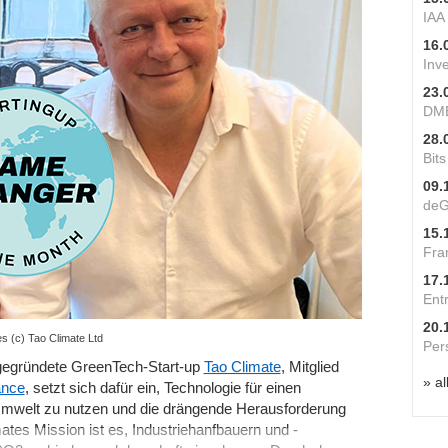
IAA
16.
Inv
23.
DME
28.
Bit
09.
deG
15.
Fra
17.
Ent
20.
s (c) Tao Climate Ltd
Per
gegründete GreenTech-Start-up
Tao Climate
, Mitglied
» al
ance
, setzt sich dafür ein, Technologie für einen
Umwelt zu nutzen und die drängende Herausforderung
es Mission ist es, Industriehanfbauern und -