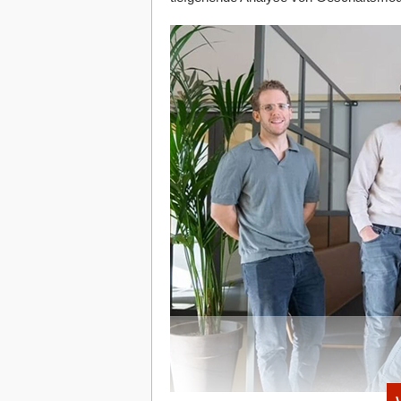
Schutz, sondern auch beispiellose Umwe
Die Vision von Tao Climate besteht dari
durch den Einsatz von Hanfbeton-Gebä
Ende des Konﬂikts.
"Bei Tao Climate sind wir fest entschlos
nutzen", bekräftigt
Gary Byrnes
, CEO 
Technology repräsentiert eine ideale S
sozialem Einﬂuss. Gemeinsam präsenti
Removal Wettbewerb und heben das en
Kohlenstoffdioxid Emissionen und zur 