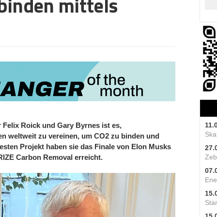
binden mittels
11.
Felix Roick und Gary Byrnes ist es,
Skal
en weltweit zu vereinen, um CO
2
zu binden und
uesten Projekt haben sie das Finale von Elon Musks
27.
Zeb
RIZE Carbon Removal erreicht.
07.
Ene
15.
Star
15.