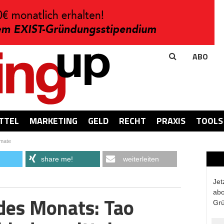
ABO
TTEL
MARKETING
GELD
RECHT
PRAXIS
TOOLS
imate
share me!
weiterleiten
Jet
abo
es Monats: Tao
Grü