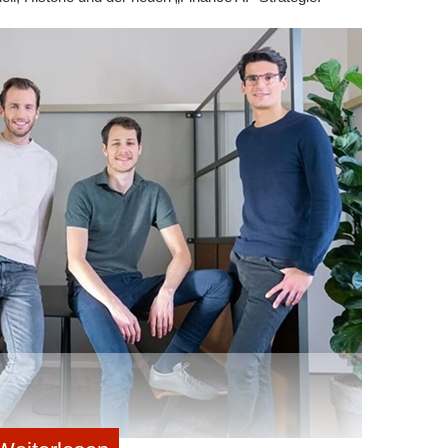
ltvorteile, einschließlich dauerhafter CO
2
-Einlagerung.
n, die nachhaltige Rekonstruktion der Ukraine aktiv
uden zu unterstützen, sowohl während als auch nach
sen, die Kraft der Natur für eine nachhaltige Zukunft zu
von Tao Climate. "Unsere Zusammenarbeit mit Hemp
ynergie von Innovation, Umweltverantwortung und
eren wir unseren Finalbeitrag im XPRIZE Carbon
orme Potenzial von Hanfbeton zur Reduzierung von
Verbesserung von Lebensbedingungen hervor."