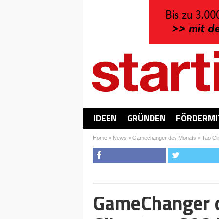
IDEEN
GRÜNDEN
FÖRDERMI
Home
>
News
>
Gamechanger des Monats
>
Tao Cl
GameChanger d