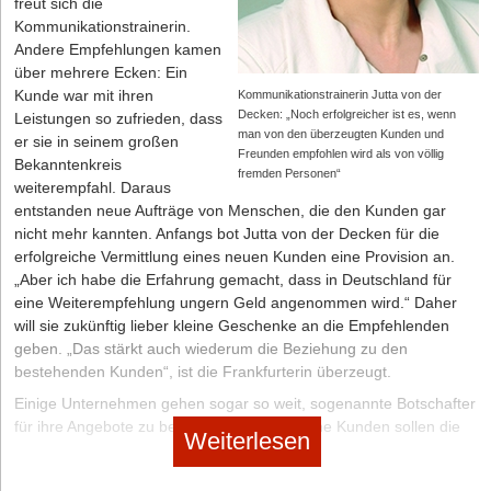
freut sich die
Besuchen Sie zukünftig nicht mehr nur irgendwelche
Kommunikationstrainerin.
Veranstaltungen. Gehen Sie gezielt auf die Jagd. Wenn etwa
Andere Empfehlungen kamen
Herbert K., Personalvorstand eines großen Maschinen- und
über mehrere Ecken: Ein
Anlagenbauers, Ihr Key-Kontakt ist, dann finden Sie heraus, wo er
Kunde war mit ihren
Kommunikationstrainerin Jutta von der
sich in den nächsten acht Wochen aufhält. Welche Termine in
Decken: „Noch erfolgreicher ist es, wenn
Leistungen so zufrieden, dass
seinem Kalender stehen. Und denken Sie über Gelegenheiten
man von den überzeugten Kunden und
er sie in seinem großen
Freunden empfohlen wird als von völlig
nach, ihn persönlich zu treffen. Ob beim Mittagessen oder nach
Bekanntenkreis
fremden Personen“
dem Vortrag, bei der Preisverleihung oder auf dem Tennisplatz –
weiterempfahl. Daraus
nur der Erfolg zählt.
entstanden neue Aufträge von Menschen, die den Kunden gar
nicht mehr kannten. Anfangs bot Jutta von der Decken für die
Unmöglich, sagen Sie? Die Praxis beweist Tag für Tag das
erfolgreiche Vermittlung eines neuen Kunden eine Provision an.
Gegenteil. Geschäfte laufen nicht immer entlang der üblichen
„Aber ich habe die Erfahrung gemacht, dass in Deutschland für
Straße. Abkürzungen zum Erfolg gibt es viele, allerdings erfordern
eine Weiterempfehlung ungern Geld angenommen wird.“ Daher
sie auch ein wenig Mut. Dabei müssen Sie Herbert K. ja nicht
will sie zukünftig lieber kleine Geschenke an die Empfehlenden
einmal persönlich ansprechen. Ihr Entree ist oftmals viel besser,
geben. „Das stärkt auch wiederum die Beziehung zu den
wenn Sie begeistert vorgestellt werden, anstatt sich selbst
bestehenden Kunden“, ist die Frankfurterin überzeugt.
vorstellen zu müssen. Suchen Sie deshalb nach den Menschen im
Umfeld von Herbert K. Sie sind häufig weitaus dankbarer für
Einige Unternehmen gehen sogar so weit, sogenannte Botschafter
Aufmerksamkeit. Möglicherweise sind sie sogar bessere Zuhörer.
für ihre Angebote zu beschäftigen. Zufriedene Kunden sollen die
Weiterlesen
Und vor allem: Die Augenhöhe passt. Stellen Sie zuerst eine
Produkte aktiv in ihrem Umfeld weiterempfehlen und erhalten dafür
Beziehung her. Stellen Sie Fragen und hören Sie aufmerksam zu.
zum Beispiel einen Nachlass bei ihrem eigenen Einkauf.
Bauen Sie dann Ihr Anliegen in das Gespräch ein. Und verwenden