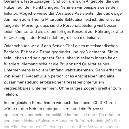
Garantien, feste Zusagen. Und vor allem um Angebote, die den
Nutzen auf den Punkt bringen. Nehmen wir beispielsweise den
Initiator. Möglicherweise die Vorstands-Assistentin, die das ewige
Jammern zum Thema Mitarbeiterfluktuation leid ist. Sie ist schon
lange der Meinung, dass sie die Personalabteilung viel besser
leiten könnte. Und als sie ein fertiges Konzept zur Führungskräfte-
Entwicklung in der Post findet, ergreift sie die Initiative.
Oder schauen wir auf den Senior-Chef eines mittelständischen
Betriebs. Er hat die Firma gegründet und groß gemacht. Sie ist
sein Leben und sein ganzer Stolz. Aber in seinem Innern ist er
frustriert. Niemand scheint die Brillanz und Qualität seines
Unternehmens in vollem Umfang wahrzunehmen. Dann erhält er
von einer PR-Agentur ein persönliches Anschreiben und eine
Zusammenstellung erfolgreicher Presseberichte für ein
vergleichbares Unternehmen. Ohne langes Zögern greift er zum
Telefon.
In der gleichen Firma finden wir auch den Junior-Chef. Gerne
würde er den Betrieb umorganisieren und die Prozesse
optimieren, aber seine Vorschläge laufen ins Leere. Da erhält er
von einem kleinen Software-Haus den Referenzbericht „Wie Sie
mit Hilfe einer neuen IT-Lösung nicht nur ihre Software, sondern