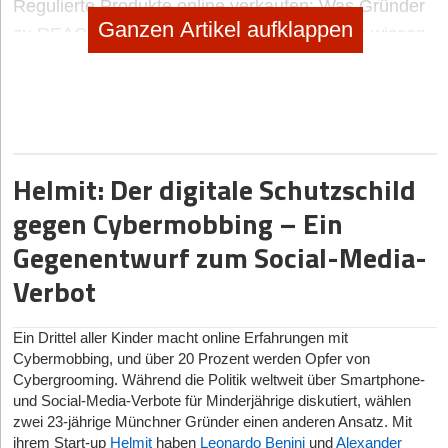
Regulierte Produkte online verkaufen: Was Gründer
Ganzen Artikel aufklappen
zu REACH, Produktsicherheit & Compliance wissen
müssen
19.01.2026
|
Geschäftsideen Kinder und Familie
SPEIKI: das Spucktuch zum Anziehen
no subtitle
|
Selbstständig machen
Helmit: Der digitale Schutzschild
Selbstständig machen als Foodtrucker
gegen Cybermobbing – Ein
no subtitle
|
Geschäftsideen Mobilität, Auto, Verkehr
Gegenentwurf zum Social-Media-
Digitaler Vorreiter: Wie Bootsschule1 die Sportboot-
Verbot
Ausbildung umkrempelt
Ein Drittel aller Kinder macht online Erfahrungen mit
Cybermobbing, und über 20 Prozent werden Opfer von
Cybergrooming. Während die Politik weltweit über Smartphone-
und Social-Media-Verbote für Minderjährige diskutiert, wählen
zwei 23-jährige Münchner Gründer einen anderen Ansatz. Mit
ihrem Start-up
Helmit
haben
Leonardo Benini
und
Alexander