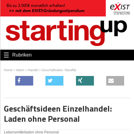
Rubriken
Home
>
Ideen
>
Handel
>
Geschäftsidee: Näraffär
Geschäftsideen Einzelhandel:
Laden ohne Personal
Lebensmittelladen ohne Personal