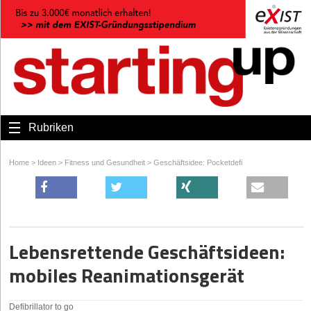
Rubriken
Home
>
Ideen
>
Fitness und Gesundheit
>
Geschäftsidee: Pocketdefi
Lebensrettende Geschäftsideen:
mobiles Reanimationsgerät
Defibrillator to go