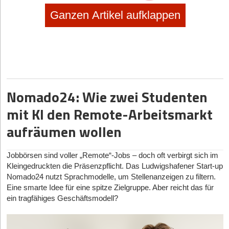
Ganzen Artikel aufklappen
Hat Ihnen der Artikel gefallen?
Nomado24: Wie zwei Studenten
Dann melden Sie sich kostenlos für unseren
Newsletter
an, um
exklusive Inhalte zu erhalten.
mit KI den Remote-Arbeitsmarkt
eintragen
aufräumen wollen
Jobbörsen sind voller „Remote“-Jobs – doch oft verbirgt sich im
Kleingedruckten die Präsenzpflicht. Das Ludwigshafener Start-up
Nomado24 nutzt Sprachmodelle, um Stellenanzeigen zu filtern.
Eine smarte Idee für eine spitze Zielgruppe. Aber reicht das für
ein tragfähiges Geschäftsmodell?
Diese Artikel könnten Sie auch interessieren:
sponsored
|
Online-Handel