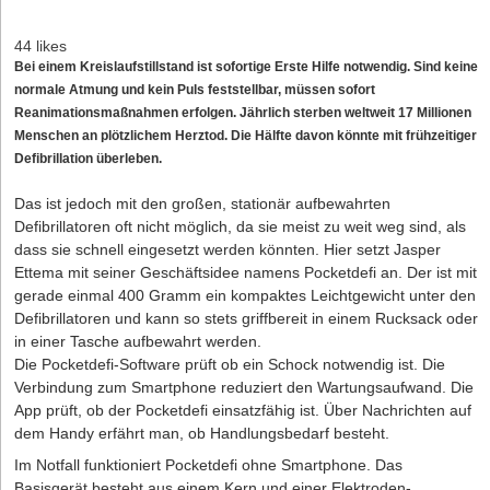
44 likes
Bei einem Kreislaufstillstand ist sofortige Erste Hilfe notwendig. Sind keine
normale Atmung und kein Puls feststellbar, müssen sofort
Reanimationsmaßnahmen erfolgen. Jährlich sterben weltweit 17 Millionen
Menschen an plötzlichem Herztod. Die Hälfte davon könnte mit frühzeitiger
Defibrillation überleben.
Das ist jedoch mit den großen, stationär aufbewahrten
Defibrillatoren oft nicht möglich, da sie meist zu weit weg sind, als
dass sie schnell eingesetzt werden könnten. Hier setzt Jasper
Ettema mit seiner Geschäftsidee namens Pocketdefi an. Der ist mit
gerade einmal 400 Gramm ein kompaktes Leichtgewicht unter den
Defibrillatoren und kann so stets griffbereit in einem Rucksack oder
in einer Tasche aufbewahrt werden.
Die Pocketdefi-Software prüft ob ein Schock notwendig ist. Die
Verbindung zum Smartphone reduziert den Wartungsaufwand. Die
App prüft, ob der Pocketdefi einsatzfähig ist. Über Nachrichten auf
dem Handy erfährt man, ob Handlungsbedarf besteht.
Im Notfall funktioniert Pocketdefi ohne Smartphone. Das
Basisgerät besteht aus einem Kern und einer Elektroden-