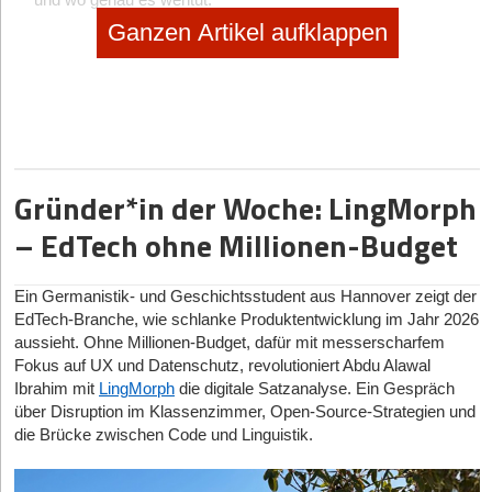
und wo genau es wehtut.
Ganzen Artikel aufklappen
Um das „Warum“ herauszufinden, nutzt die Industrie
verschiedene Signale: Logs, Metriken, Traces und Frontend-
Daten. Doch nicht alle sind für Start-ups gleich wichtig. Hier ist
der Reality-Check, worauf es anfangs wirklich ankommt.
1. Der absolute Gamechanger: Exception Tracking (Die User-
Sicht)
Gründer*in der Woche: LingMorph
Das beste Server-Monitoring nützt nichts, wenn der „Kaufen“-
– EdTech ohne Millionen-Budget
Button im Browser des Kunden einen unsichtbaren JavaScript-
Fehler wirft. Das Backend merkt davon nichts, aber der Umsatz
bleibt aus.
Ein Germanistik- und Geschichtsstudent aus Hannover zeigt der
Der Nutzen:
Extrem hoch. Tools für sogenanntes Exception
EdTech-Branche, wie schlanke Produktentwicklung im Jahr 2026
Tracking (wie Sentry, Bugsnag oder Rollbar) fangen Fehler genau
aussieht. Ohne Millionen-Budget, dafür mit messerscharfem
dort ab, wo sie passieren – im Frontend beim Nutzer und im
Fokus auf UX und Datenschutz, revolutioniert Abdu Alawal
Backend. Sie gruppieren tausende Fehlermeldungen intelligent
Ibrahim mit
LingMorph
die digitale Satzanalyse. Ein Gespräch
zusammen und zeigen:
"Dieser spezifische Fehler betrifft gerade
über Disruption im Klassenzimmer, Open-Source-Strategien und
150 Nutzer."
die Brücke zwischen Code und Linguistik.
Das Start-up-Urteil:
Ein absolutes Muss von Tag eins an. Es
priorisiert Fehler automatisch nach Dringlichkeit und liefert den