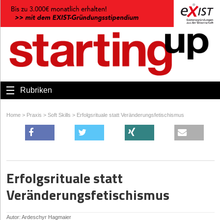
Rubriken
Home
>
Praxis
>
Soft Skills
>
Erfolgsrituale statt Veränderungsfetischismus
Erfolgsrituale statt
Veränderungsfetischismus
Autor: Ardeschyr Hagmaier