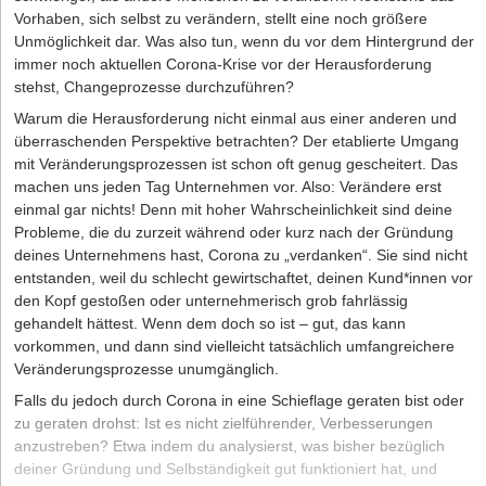
Vorhaben, sich selbst zu verändern, stellt eine noch größere
Unmöglichkeit dar. Was also tun, wenn du vor dem Hintergrund der
immer noch aktuellen Corona-Krise vor der Herausforderung
stehst, Changeprozesse durchzuführen?
Warum die Herausforderung nicht einmal aus einer anderen und
überraschenden Perspektive betrachten? Der etablierte Umgang
mit Veränderungsprozessen ist schon oft genug gescheitert. Das
machen uns jeden Tag Unternehmen vor. Also: Verändere erst
einmal gar nichts! Denn mit hoher Wahrscheinlichkeit sind deine
Probleme, die du zurzeit während oder kurz nach der Gründung
deines Unternehmens hast, Corona zu „verdanken“. Sie sind nicht
entstanden, weil du schlecht gewirtschaftet, deinen Kund*innen vor
den Kopf gestoßen oder unternehmerisch grob fahrlässig
gehandelt hättest. Wenn dem doch so ist – gut, das kann
vorkommen, und dann sind vielleicht tatsächlich umfangreichere
Veränderungsprozesse unumgänglich.
Falls du jedoch durch Corona in eine Schieflage geraten bist oder
zu geraten drohst: Ist es nicht zielführender, Verbesserungen
anzustreben? Etwa indem du analysierst, was bisher bezüglich
deiner Gründung und Selbständigkeit gut funktioniert hat, und