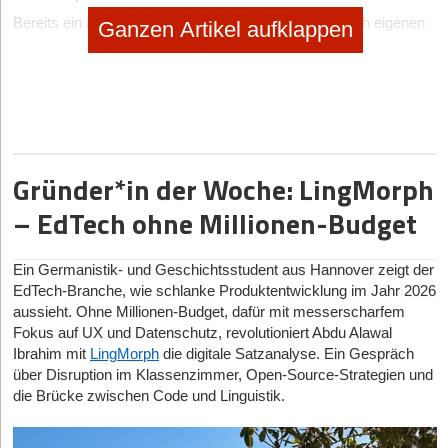
Bereits ein Jahr nach Gründung verwaltet vivanta nach eigenen
Ganzen Artikel aufklappen
Angaben über 1.500 Einheiten. Das Unternehmen ist vollständig
organisch gewachsen und in Berlin, München, Hamburg,
Frankfurt sowie im Rhein-Ruhr-Gebiet aktiv. Es betreut sowohl
Wohnungseigentümergemeinschaften als auch Mietobjekte. Die
Kombination aus skalierbarer Technologieplattform und
operativer Verwaltungskompetenz ermöglicht es dem
Unternehmen, auch größere Bestände effizient zu integrieren und
Gründer*in der Woche: LingMorph
nachhaltig zu wachsen.
– EdTech ohne Millionen-Budget
„In den letzten zwölf Monaten haben wir sehr genau analysiert,
wo Hausverwaltung in der Praxis scheitert – und gehen
konsequent an die Ursachen“, ergänzt Florentin Braunewell,
Ein Germanistik- und Geschichtsstudent aus Hannover zeigt der
Mitgründer von vivanta. „Viele Lösungen optimieren einzelne
EdTech-Branche, wie schlanke Produktentwicklung im Jahr 2026
Schritte, lassen aber die Grundprobleme bestehen.
aussieht. Ohne Millionen-Budget, dafür mit messerscharfem
Automatisierung ist für uns kein Selbstzweck, sondern schafft
Fokus auf UX und Datenschutz, revolutioniert Abdu Alawal
Zeit für Betreuung, Qualität und Verlässlichkeit.“
Ibrahim mit
LingMorph
die digitale Satzanalyse. Ein Gespräch
Das frische Kapital soll insbesondere in die Weiterentwicklung
über Disruption im Klassenzimmer, Open-Source-Strategien und
der eigenen Technologieplattform, den Ausbau des Teams sowie
die Brücke zwischen Code und Linguistik.
die geografische Expansion investiert werden. Darüber hinaus
prüft vivanta punktuell strategische Zukäufe, insbesondere in