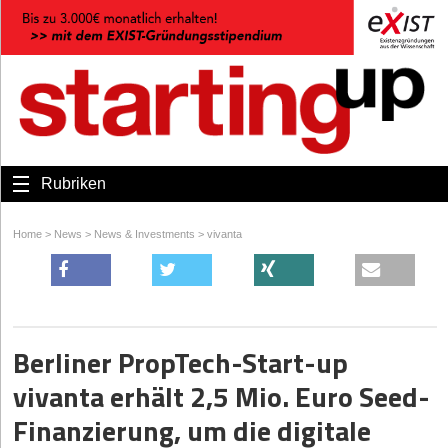
Rubriken
Home
>
News
>
News & Investments
>
vivanta
Berliner PropTech-Start-up
vivanta erhält 2,5 Mio. Euro Seed-
Finanzierung, um die digitale