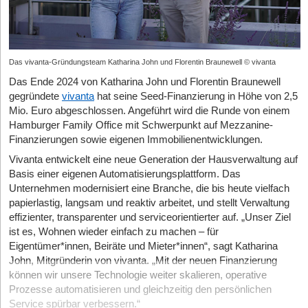
Das vivanta-Gründungsteam Katharina John und Florentin Braunewell © vivanta
Das Ende 2024 von Katharina John und Florentin Braunewell
gegründete
vivanta
hat seine Seed-Finanzierung in Höhe von 2,5
Mio. Euro abgeschlossen. Angeführt wird die Runde von einem
Hamburger Family Office mit Schwerpunkt auf Mezzanine-
Finanzierungen sowie eigenen Immobilienentwicklungen.
Vivanta entwickelt eine neue Generation der Hausverwaltung auf
Basis einer eigenen Automatisierungsplattform. Das
Unternehmen modernisiert eine Branche, die bis heute vielfach
papierlastig, langsam und reaktiv arbeitet, und stellt Verwaltung
effizienter, transparenter und serviceorientierter auf. „Unser Ziel
ist es, Wohnen wieder einfach zu machen – für
Eigentümer*innen, Beiräte und Mieter*innen“, sagt Katharina
John, Mitgründerin von vivanta. „Mit der neuen Finanzierung
können wir unsere Technologie weiter skalieren, operative
Prozesse automatisieren und gleichzeitig den persönlichen
Service spürbar verbessern.“