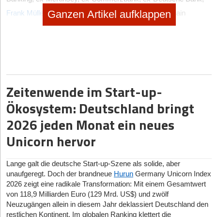
Ganzen Artikel aufklappen
Frank Müller
, Mitgründer Annerton, FinTech & Blockchain
Lawyer,
Michael Bonacker
, langjähriger Bank-Manager u.a. bei
Commerzbank und UBS Group, ex-McKinsey, heute Investor,
Geng Jun Wu
, Gründer Pateo Investments und finteo, ex-
Citibank,
Zeitenwende im Start-up-
Adrian Hurler
, Steubing, ex-Goldman Sachs, ex-Deutsche Bank
sowie der CEO eines Brokers, ein Berliner Unternehmer und ein
Ökosystem: Deutschland bringt
Family Office.
2026 jeden Monat ein neues
Stable-Return erstmals für Privatanleger*innen
Unicorn hervor
Nach mehreren Jahren der Entwicklung ist FINLIUM seit
November 2022 mit seinem ersten Produkt am Start: Einem
Lange galt die deutsche Start-up-Szene als solide, aber
“stable return”-Fonds für Privatanleger*innen. Die eigens
unaufgeregt. Doch der brandneue
Hurun
Germany Unicorn Index
entwickelte Investment-Technologie steuert den Fonds nahezu
2026 zeigt eine radikale Transformation: Mit einem Gesamtwert
autonom. Der Algorithmus schafft mit dem Einsatz von
von 118,9 Milliarden Euro (129 Mrd. US$) und zwölf
Aktienindexoptionen einen dynamischen Renditekorridor, der mit
Neuzugängen allein in diesem Jahr deklassiert Deutschland den
einem Anleihenportfolio kombiniert wird. Das Ergebnis im ersten
restlichen Kontinent. Im globalen Ranking klettert die
Fondsjahr: eine Rendite wie am Aktienmarkt mit ca. 8% p.a. bei