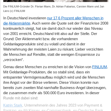
Die FINLIUM-Gründer Dr. Florian Mann, Dr. Adrian Fabarius, Carsten Mann und Jan
Liero (c) FINLIUM
In Deutschland investieren
nur 17,6 Prozent aller Menschen in
die
Aktienmärkte
. Auch wenn die Quote seit der Finanzkrise 2008
kontinuierlich steigt, hat sie damit doch nur wieder das Niveau
von 2001 erreicht. Deutschland tritt also auf der Stelle. Der
Grund: Der Aktienmarkt bzw. die vorhandenen
Geldanlageprodukte sind zu volatil und damit in der
Wahrnehmung der meisten Laien zu riskant. Lieber verzichten
die Menschen auf Rendite, statt die wenigen Ersparnisse zu
„verzocken“.
Genau diese Menschen zu erreichen ist die Vision von
FINLIUM
.
Mit Geldanlage-Produkten, die so stabil sind, dass ein
entspannter Vermögensaufbau möglich wird und die Menschen
ihre Angst vor der Börse verlieren. Diese Vision konnte nun
bereits zum zweiten Mal namhafte Business-Angel überzeugen,
die zusammen mehr als 500.000 Euro investieren. In dieser
Runde mit dabei sind:
Katrin Stark
, Unternehmerin des Jahres 2023 von Payment &
Banking, ex-McKinsey, ex-Commerzbank, ex-Deutsche Bank,