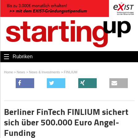
Rubriken
Home
>
News
>
News & Investments
>
FINLIUM
Berliner FinTech FINLIUM sichert
sich über 500.000 Euro Angel-
Funding