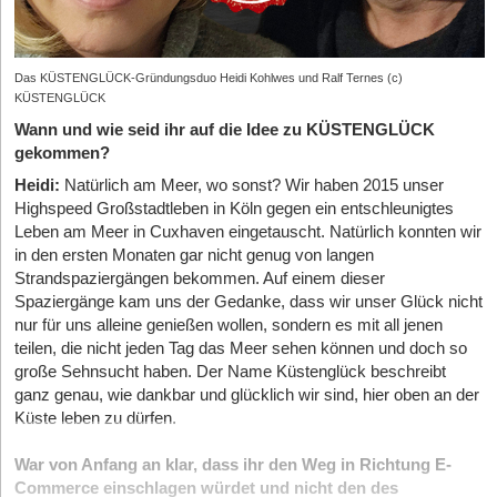
Das KÜSTENGLÜCK-Gründungsduo Heidi Kohlwes und Ralf Ternes (c)
KÜSTENGLÜCK
Wann und wie seid ihr auf die Idee zu KÜSTENGLÜCK
gekommen?
Heidi:
Natürlich am Meer, wo sonst? Wir haben 2015 unser
Highspeed Großstadtleben in Köln gegen ein entschleunigtes
Leben am Meer in Cuxhaven eingetauscht. Natürlich konnten wir
in den ersten Monaten gar nicht genug von langen
Strandspaziergängen bekommen. Auf einem dieser
Spaziergänge kam uns der Gedanke, dass wir unser Glück nicht
nur für uns alleine genießen wollen, sondern es mit all jenen
teilen, die nicht jeden Tag das Meer sehen können und doch so
große Sehnsucht haben. Der Name Küstenglück beschreibt
ganz genau, wie dankbar und glücklich wir sind, hier oben an der
Küste leben zu dürfen.
War von Anfang an klar, dass ihr den Weg in Richtung E-
Commerce einschlagen würdet und nicht den des