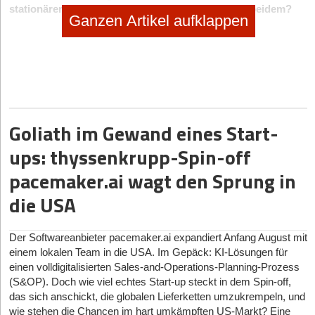
stationären Handels bzw. einer Kombination aus beidem?
Ganzen Artikel aufklappen
Ralf:
Wir hatten am Anfang überhaupt kein Business Modell,
sondern sind mit einem einfachen Blog über die Küste und das
Meer gestartet. Schon nach ein paar Monaten wurden wir von
unseren Followern immer wieder gefragt, ob sie unsere Bilder
nicht kaufen könnten. Dann haben wir einen kleinen Kalender
gemacht, der quasi über Nacht ausverkauft war. Da haben wir
dann beschlossen, einen Onlineshop aus dem Blog zu machen.
Goliath im Gewand eines Start-
Ehrlich gesagt, haben wir nie geplant, ein E-Commerce-
Unternehmen zu werden.
ups: thyssenkrupp-Spin-off
pacemaker.ai wagt den Sprung in
Ihr designt und fertigt eure Produkte selbst – war das auch
von Anfang an Teil des Konzepts?
die USA
Heidi:
Ja, das war und ist unsere große Leidenschaft. Uns ist
wichtig, dass unsere Kunden keinen „Ramsch“ bekommen,
Der Softwareanbieter pacemaker.ai expandiert Anfang August mit
sondern sehr hochwertige Produkte. Unsere Mission ist es,
einem lokalen Team in die USA. Im Gepäck: KI-Lösungen für
Menschen glücklich zu machen. Unsere Kunden kaufen bei uns
einen volldigitalisierten Sales-and-Operations-Planning-Prozess
kleine Geschenke, die sie ihren Lieben schenken. Die kommen
(S&OP). Doch wie viel echtes Start-up steckt in dem Spin-off,
in der Regel so gut an, dass schon mal Freudentränen fließen.
das sich anschickt, die globalen Lieferketten umzukrempeln, und
Wer freut sich nicht, wenn sein Geschenk so gut ankommt?
wie stehen die Chancen im hart umkämpften US-Markt? Eine