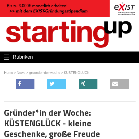
Rubriken
Home
>
News
>
gruender-der-woche
>
KÜSTENGLÜCK
Gründer*in der Woche:
KÜSTENGLÜCK - kleine
Geschenke, große Freude