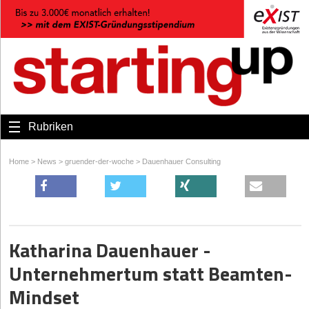
Rubriken
Home
>
News
>
gruender-der-woche
>
Dauenhauer Consulting
Katharina Dauenhauer -
Unternehmertum statt Beamten-
Mindset