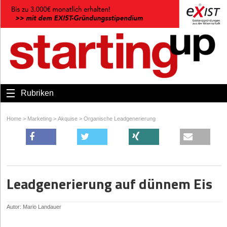
Rubriken
Home
>
Marketing
>
Akquise
>
Organische Leadgenerierung
Leadgenerierung auf dünnem Eis
Autor: Mario Landauer