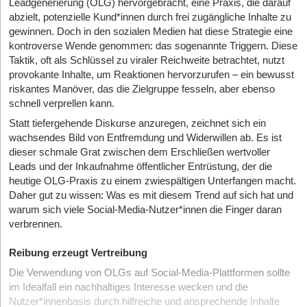
Leadgenerierung (OLG) hervorgebracht, eine Praxis, die darauf
abzielt, potenzielle Kund*innen durch frei zugängliche Inhalte zu
gewinnen. Doch in den sozialen Medien hat diese Strategie eine
kontroverse Wende genommen: das sogenannte Triggern. Diese
Taktik, oft als Schlüssel zu viraler Reichweite betrachtet, nutzt
provokante Inhalte, um Reaktionen hervorzurufen – ein bewusst
riskantes Manöver, das die Zielgruppe fesseln, aber ebenso
schnell verprellen kann.
Statt tiefergehende Diskurse anzuregen, zeichnet sich ein
wachsendes Bild von Entfremdung und Widerwillen ab. Es ist
dieser schmale Grat zwischen dem Erschließen wertvoller
Leads und der Inkaufnahme öffentlicher Entrüstung, der die
heutige OLG-Praxis zu einem zwiespältigen Unterfangen macht.
Daher gut zu wissen: Was es mit diesem Trend auf sich hat und
warum sich viele Social-Media-Nutzer*innen die Finger daran
verbrennen.
Reibung erzeugt Vertreibung
Die Verwendung von OLGs auf Social-Media-Plattformen sollte
im Idealfall ein nachhaltiges Interesse wecken und die
Nutzer*innenbasis durch hilfreiche und ansprechende Inhalte