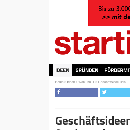
IDEEN
GRÜNDEN
FÖRDERMI
Home
>
Ideen
>
Web und IT
>
Geschäftsidee: lialo
Geschäftsidee