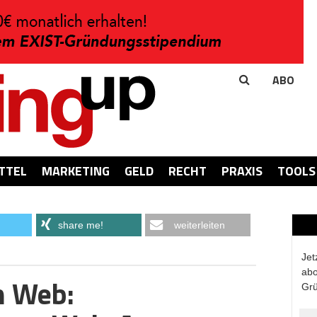
ABO
TTEL
MARKETING
GELD
RECHT
PRAXIS
TOOLS
share me!
weiterleiten
Jet
abo
n Web:
Grü