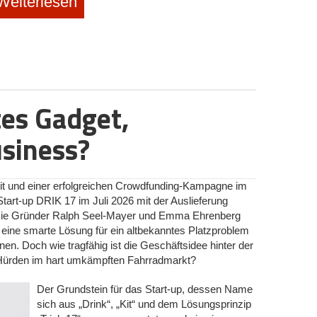
Weiterlesen
iner © Nomado24
digitalen Nomad*innen nur allzu gut bekannt: Man filtert
ote“ oder „Homeoffice“, nur um dann im Textfeld über
tandort“ zu stolpern. Große Plattformen filtern meist
htlichkeit sorgt. Genau hier setzt
Nomado24
an. Das
en will den Markt mit einem KI-Sprachmodell (LLM)
t jeder Anzeige liest und verifiziert, ob der Job zu
es Gadget,
werden kann.
usiness?
Plattform überhaupt? Schließlich finden sich viele echte
te sich ihre Stellen ohnehin aussuchen können. „Der
ton Petuchow unumwunden ein. „Senior-Entwicklerinnen
er-Nachrichten pro Woche, die brauchen uns nicht, und
t und einer erfolgreichen Crowdfunding-Kampagne im
.“ Nomado24 zielt stattdessen auf die andere Hälfte des
art-up DRIK 17 im Juli 2026 mit der Auslieferung
enservice, Vertriebsinnendienst, Marketing oder der
Die Gründer Ralph Seel-Mayer und Emma Ehrenberg
n Nebenjob von zu Hause suchen. Hier gebe es echte
eine smarte Lösung für ein altbekanntes Platzproblem
dat*innen müssten selbst suchen. „Für sie ist eine
n. Doch wie tragfähig ist die Geschäftsidee hinter der
ähen, ein spürbarer Unterschied“, betont Petuchow. Der
e Hürden im hart umkämpften Fahrradmarkt?
uf dem deutschsprachigen Raum, da der globale
sorgt sei.
Der Grundstein für das Start-up, dessen Name
sich aus „Drink“, „Kit“ und dem Lösungsprinzip
us