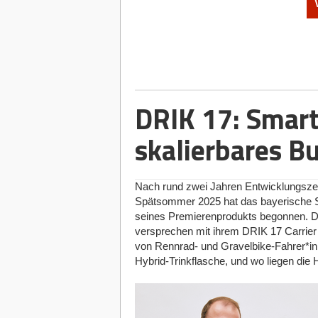
Nomado24-Gründer Anton Petuchow und Lars Schre
Der Frust ist vielen Bewerber*innen und 
auf etablierten Job-Portalen nach „Rem
Klauseln wie „zwei Tage pro Woche am S
nur nach Stichworten, was für Unübersic
junge HR-Tech-Start-up aus Ludwigshaf
sauberer vermessen, indem es den Kontex
DRIK 17: Smart
100 Prozent ortsunabhängig ausgeübt 
skalierbares B
Doch wer braucht so eine spezialisierte 
Remote-Jobs im IT-Sektor, wo Fachkräf
Einwand stimmt“, räumt Mitgründer An
und -Entwickler bekommen drei Recruit
Nach rund zwei Jahren Entwicklungszei
sie sind ausdrücklich nicht unser Fokus
Spätsommer 2025 hat das bayerische St
Remote-Marktes ab: Berufe im Kund*inn
seines Premierenprodukts begonnen. 
Buchhaltung sowie Menschen, die eine
versprechen mit ihrem DRIK 17 Carrier 
ortsunabhängige Stellen, aber die Kandi
von Rennrad- und Gravelbike-Fahrer*inne
Plattform, die aussortiert statt aufzubl
Hybrid-Trinkflasche, und wo liegen di
geografische Fokus liege dabei klar a
englischsprachige Markt bereits gut ver
Die Nomado24-Datenanalyse im Fok