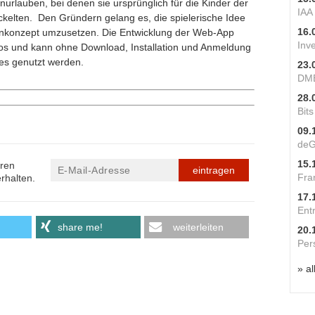
rlauben, bei denen sie ursprünglich für die Kinder der
IAA
ckelten. Den Gründern gelang es, die spielerische Idee
16.
ourenkonzept umzusetzen. Die Entwicklung der Web-App
Inv
enlos und kann ohne Download, Installation und Anmeldung
s genutzt werden.
23.
DME
28.
Bit
09.
deG
15.
eren
eintragen
Fra
rhalten.
17.
Ent
share me!
weiterleiten
20.
Per
» al