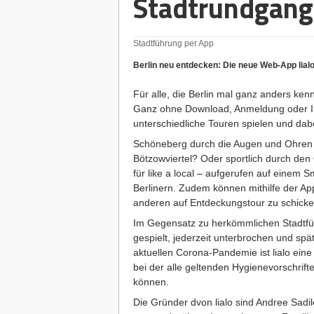
Stadtrundgang
Stadtführung per App
Berlin neu entdecken: Die neue Web-App lialo 
Für alle, die Berlin mal ganz anders ken
Ganz ohne Download, Anmeldung oder Ins
unterschiedliche Touren spielen und dabe
Schöneberg durch die Augen und Ohren v
Bötzowviertel? Oder sportlich durch de
für like a local – aufgerufen auf einem S
Berlinern. Zudem können mithilfe der Ap
anderen auf Entdeckungstour zu schicke
Im Gegensatz zu herkömmlichen Stadtfüh
gespielt, jederzeit unterbrochen und sp
aktuellen Corona-Pandemie ist lialo eine t
bei der alle geltenden Hygienevorschrif
können.
Die Gründer dvon lialo sind Andree Sad