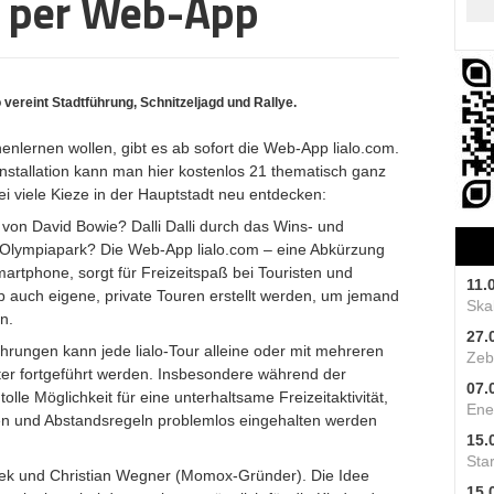
 per Web-App
vereint Stadtführung, Schnitzeljagd und Rallye.
nenlernen wollen, gibt es ab sofort die Web-App
lialo.com
.
tallation kann man hier kostenlos 21 thematisch ganz
i viele Kieze in der Hauptstadt neu entdecken:
on David Bowie? Dalli Dalli durch das Wins- und
n Olympiapark? Die Web-App lialo.com – eine Abkürzung
martphone, sorgt für Freizeitspaß bei Touristen und
11.
p auch eigene, private Touren erstellt werden, um jemand
Skal
n.
27.
rungen kann jede lialo-Tour alleine oder mit mehreren
Zeb
äter fortgeführt werden. Insbesondere während der
07.
olle Möglichkeit für eine unterhaltsame Freizeitaktivität,
Ene
ten und Abstandsregeln problemlos eingehalten werden
15.
Star
ilek und Christian Wegner (Momox-Gründer). Die Idee
15.