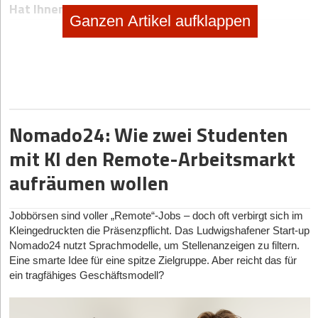
Hat Ihnen der Artikel gefallen?
Ganzen Artikel aufklappen
Dann melden Sie sich kostenlos für unseren
Newsletter
an, um
exklusive Inhalte zu erhalten.
eintragen
Nomado24: Wie zwei Studenten
mit KI den Remote-Arbeitsmarkt
aufräumen wollen
Diese Artikel könnten Sie auch interessieren:
Jobbörsen sind voller „Remote“-Jobs – doch oft verbirgt sich im
sponsored
|
Online-Handel
Kleingedruckten die Präsenzpflicht. Das Ludwigshafener Start-up
Regulierte Produkte online verkaufen: Was Gründer
Nomado24 nutzt Sprachmodelle, um Stellenanzeigen zu filtern.
Eine smarte Idee für eine spitze Zielgruppe. Aber reicht das für
zu REACH, Produktsicherheit & Compliance wissen
ein tragfähiges Geschäftsmodell?
müssen
19.01.2026
|
Geschäftsideen Kinder und Familie