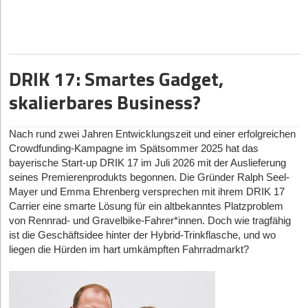
den Kontext jeder Anzeige liest und verifiziert, ob der Job zu 100
Prozent ortsunabhängig ausgeübt werden kann.
Doch wer braucht so eine spezialisierte Plattform überhaupt?
Schließlich finden sich viele echte Remote-Jobs im IT-Sektor, wo
DRIK 17: Smartes Gadget,
Fachkräfte sich ihre Stellen ohnehin aussuchen können. „Der
Einwand stimmt“, räumt Mitgründer Anton Petuchow
skalierbares Business?
unumwunden ein. „Senior-Entwicklerinnen und -Entwickler
bekommen drei Recruiter-Nachrichten pro Woche, die brauchen
uns nicht, und sie sind ausdrücklich nicht unser Fokus.“
Nach rund zwei Jahren Entwicklungszeit und einer erfolgreichen
Nomado24 zielt stattdessen auf die andere Hälfte des Remote-
Crowdfunding-Kampagne im Spätsommer 2025 hat das
Marktes ab: Berufe im Kund*innenservice, Vertriebsinnendienst,
bayerische Start-up DRIK 17 im Juli 2026 mit der Auslieferung
Marketing oder der Buchhaltung sowie Menschen, die einen
seines Premierenprodukts begonnen. Die Gründer Ralph Seel-
Nebenjob von zu Hause suchen. Hier gebe es echte
Mayer und Emma Ehrenberg versprechen mit ihrem DRIK 17
ortsunabhängige Stellen, aber die Kandidat*innen müssten selbst
Carrier eine smarte Lösung für ein altbekanntes Platzproblem
suchen. „Für sie ist eine Plattform, die aussortiert statt
von Rennrad- und Gravelbike-Fahrer*innen. Doch wie tragfähig
aufzublähen, ein spürbarer Unterschied“, betont Petuchow. Der
ist die Geschäftsidee hinter der Hybrid-Trinkflasche, und wo
geografische Fokus liege dabei klar auf dem deutschsprachigen
liegen die Hürden im hart umkämpften Fahrradmarkt?
Raum, da der globale englischsprachige Markt bereits gut
versorgt sei.
Die Nomado24-Datenanalyse im Fokus