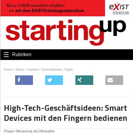
Rubriken
Home
>
Ideen
>
Handel
>
Geschäftsidee: Tapdo
High-Tech-Geschäftsideen: Smart
Devices mit den Fingern bedienen
Finger-Steuerung als Wearable