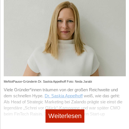
MeNotPause-Gründerin Dr. Saskia Appelhoff Foto: Neda Jarabi
Viele Gründer*innen träumen von der großen Reichweite und
dem schnellen Hype.
Dr. Saskia Appelhoff
weiß, wie das geht:
Als Head of Strategic Marketing bei Zalando prägte sie einst die
legendäre „Schrei vor Glück“-Kampagne und war später CMO
beim FinTech Raisin. Doch mit ihrem eigenen Start-up
Weiterlesen
MeNotPause
, einer Plattform für Frauen in den Wechseljahren,
wählt sie bewusst einen anderen Weg. Statt Millionenbudgets in