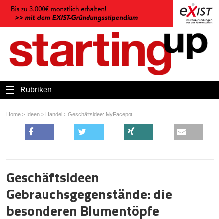
Rubriken
Home
>
Ideen
>
Handel
>
Geschäftsidee: MyFacepot
Geschäftsideen
Gebrauchsgegenstände: die
besonderen Blumentöpfe