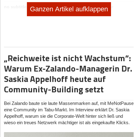
no subtitle
|
Geschäftsideen Mobilität, Auto, Verkehr
Ganzen Artikel aufklappen
Digitaler Vorreiter: Wie Bootsschule1 die Sportboot-
Ausbildung umkrempelt
„Reichweite ist nicht Wachstum“:
Warum Ex-Zalando-Managerin Dr.
Saskia Appelhoff heute auf
Community-Building setzt
Bei Zalando baute sie laute Massenmarken auf, mit MeNotPause
eine Community im Tabu-Markt. Im Interview erklärt Dr. Saskia
Appelhoff, warum sie die Corporate-Welt hinter sich ließ und
wieso ein treues Netzwerk mächtiger ist als eingekaufte Klicks.